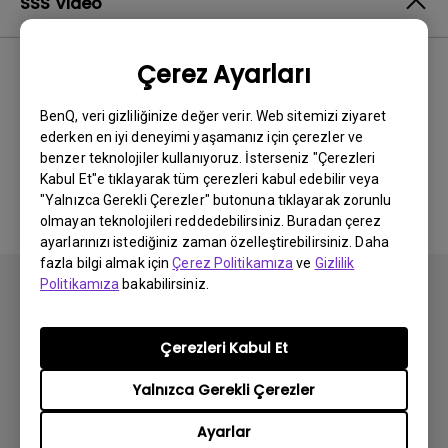
SSS Video
Çerez Ayarları
En Yeni
0 sonuçlar
BenQ, veri gizliliğinize değer verir. Web sitemizi ziyaret
ederken en iyi deneyimi yaşamanız için çerezler ve
benzer teknolojiler kullanıyoruz. İsterseniz "Çerezleri
İlgili video yok
Kabul Et"e tıklayarak tüm çerezleri kabul edebilir veya
"Yalnızca Gerekli Çerezler" butonuna tıklayarak zorunlu
olmayan teknolojileri reddedebilirsiniz. Buradan çerez
ayarlarınızı istediğiniz zaman özelleştirebilirsiniz. Daha
fazla bilgi almak için
Çerez Politikamıza
ve
Gizlilik
Politikamıza
bakabilirsiniz.
Çerezleri Kabul Et
Abone olun
Yalnızca Gerekli Çerezler
Ayarlar