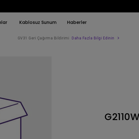
nlar
Kablosuz Sunum
Haberler
GV31 Geri Çağırma Bildirimi
Daha Fazla Bilgi Edinin
Trend Olan Kelimeye Göre
Trend Olan Kelimeye Göre
Kurumsal Projektörü 
4K(3840x2160)
4K UHD (3840×2160)
Simulasyon Projekt
HDR ile
Kısa Atım
SmartEco Projektör
21：9 Ultra geniş
2B, Dikey／Yatay Keystone
Golf Simülatörü
USB-C
LED
Toplantı Odası Pro
G2110
Thunderbolt
Lazer
P3
Android TV ile