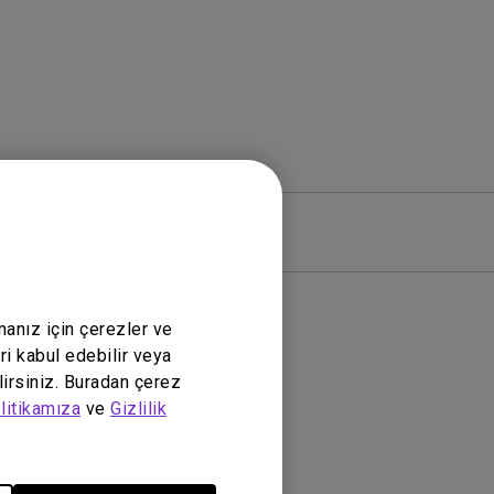
zılım
Garanti
manız için çerezler ve
ri kabul edebilir veya
lirsiniz. Buradan çerez
litikamıza
ve
Gizlilik