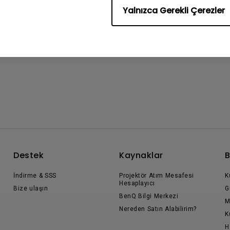
Yalnızca Gerekli Çerezler
Destek
Kaynaklar
B
İndirme & SSS
Projektör Atım Mesafesi
K
Hesaplayıcı
Bize ulaşın
G
BenQ Bilgi Merkezi
M
Nereden Satın Alabilirim?
K
H