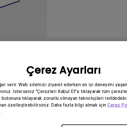
Yükseklik Ayarlı Stand ile
Düşük Giriş Gecikmesi ile
o
Kullanım Kılavuzu
Ya
Çerez Ayarları
eğer verir. Web sitemizi ziyaret ederken en iyi deneyimi yaşa
yoruz. İsterseniz "Çerezleri Kabul Et"e tıklayarak tüm çerezle
İlgili yazılım ve sürücü yok
" butonuna tıklayarak zorunlu olmayan teknolojileri reddedebi
man özelleştirebilirsiniz. Daha fazla bilgi almak için
Çerez Po
.