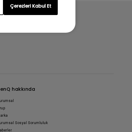
Çerezleri Kabul Et
enQ hakkında
urumsal
rup
arka
urumsal Sosyal Sorumluluk
aberler