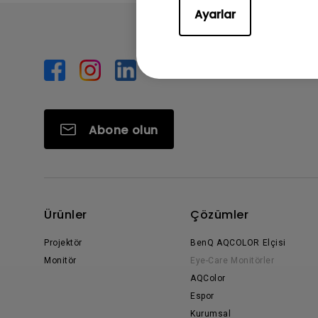
Ayarlar
Abone olun
Ürünler
Çözümler
Projektör
BenQ AQCOLOR Elçisi
Monitör
Eye-Care Monitörler
AQColor
Espor
Kurumsal