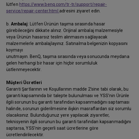
lütfen
https://www.benq.com/tr-tr/support/repair-
service/repair-center.html
adresini ziyaret edin.
b.
Ambalaj
: Lütfen Ürünün taşıma sırasında hasar
görebileceğini dikkate alınız. Orijinal ambalaj malzemesiyle
veya Ürünün hasarsız teslim alınmasını sağlayacak
malzemelerle ambalajlayınız. Satınalma belgenizin kopyasını
koymayı
unutmayın. BenQ, taşıma sırasında veya sonucunda meydana
gelen herhangi bir hasar için hiçbir sorumluluk
üstlenmeyecektir.
Müşteri Ücretleri
Garanti Şartlarının ve Koşullarının madde 2’sine tabi olarak, bu
garanti kapsamında bir talepte bulunulması ve YSS’nin Ürünle
ilgili sorunun bu garanti tarafından kapsanmadığını saptaması
halinde, sorunun giderilmesine ilişkin masraflardan siz sorumlu
olacaksınız. Bulunduğunuz yere yapılacak ziyaretler,
teknisyenin ilgili sorunun bu garanti tarafından kapsanmadığını
saptarsa, YSS’nin geçerli saat ücretlerine göre
ücretlendirilecektir.