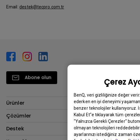
Email:
destek@tecpro.com.tr
Abone olun
Çerez Aya
BenQ, veri gizliliğinize değer veri
ederken en iyi deneyimi yaşamanı
Ürünler
benzer teknolojiler kullanıyoruz. 
Projektör
Kabul Et"e tıklayarak tüm çerezler
Çözümler
"Yalnızca Gerekli Çerezler" buton
Monitör
BenQ AQCOLOR Elçisi
Destek
olmayan teknolojileri reddedebili
ayarlarınızı istediğiniz zaman özel
Eye-Care Monitörler
İndirme & SSS