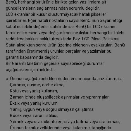
BenQ, herhangi bir Ürünle birlikte gelen yazılımlara ait
güncellemelerin sağlanmasından sorumlu değildir.
LCD ekranlar bir kusur oluşturmayacak hatalı pikseller
içerebilirler. Eğer hatalı noktaların sayısı BenQ’nun beyan ettiği
kabul edilebilir değerler dahilinde ise, BenQ bir LCD ekranın
tamir edilmesine veya değiştirilmesine ilişkin herhangi bir talebi
reddetme hakkını saklı tutmaktadır. Bkz. LCD Piksel Politikası
Satın alındıktan sonra Ürün üzerine eklenen veya kurulan, BenQ
tarafından üretilmemiş ürünler, parçalar ve yazılımlar bu
garanti kapsamında değildir.
Bir Garanti talebinin geçersiz sayılabileceği durumlar
aşağıdakileri içermektedir:
a. Ürünün aşağıda belirtilen nedenler sonucunda arızalanması:
Çarpma, düşme, darbe alma;
Kötü veya yanlış kullanım;
Zaman içinde oluşabilecek aşınmalar ve yıpranmalar;
Eksik veya yanlış kurulum;
Yanlış, uygun veya doğru olmayan çalıştırma;
Böcek veya zararlı istilası;
Yemek veya sıvı döküntüleri, sıvıya batma veya sıvı teması;
Ürünün teknik özelliklerinde veya kulanım kitapçığında