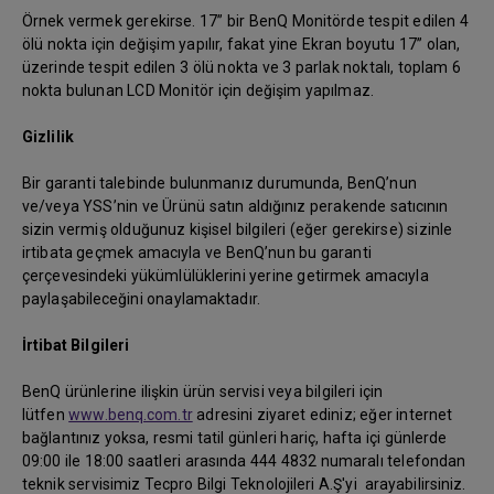
Örnek vermek gerekirse. 17” bir BenQ Monitörde tespit edilen 4
ölü nokta için değişim yapılır, fakat yine Ekran boyutu 17” olan,
üzerinde tespit edilen 3 ölü nokta ve 3 parlak noktalı, toplam 6
nokta bulunan LCD Monitör için değişim yapılmaz.
Gizlilik
Bir garanti talebinde bulunmanız durumunda, BenQ’nun
ve/veya YSS’nin ve Ürünü satın aldığınız perakende satıcının
sizin vermiş olduğunuz kişisel bilgileri (eğer gerekirse) sizinle
irtibata geçmek amacıyla ve BenQ’nun bu garanti
çerçevesindeki yükümlülüklerini yerine getirmek amacıyla
paylaşabileceğini onaylamaktadır.
İrtibat Bilgileri
BenQ ürünlerine ilişkin ürün servisi veya bilgileri için
lütfen
www.benq.com.tr
adresini ziyaret ediniz; eğer internet
bağlantınız yoksa, resmi tatil günleri hariç, hafta içi günlerde
09:00 ile 18:00 saatleri arasında 444 4832 numaralı telefondan
teknik servisimiz Tecpro Bilgi Teknolojileri A.Ş'yi arayabilirsiniz.