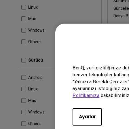
Sürüm:
Linux
Güncell
Dosya B
Mac
İndir
Windows
Others
Yukarıdaki 
Sürücü
BenQ, veri gizliliğinize d
benzer teknolojiler kullanı
Android
"Yalnızca Gerekli Çerezler
ayarlarınızı istediğiniz za
Linux
Politikamıza
bakabilirsiniz
Mac
Windows
Ayarlar
Others