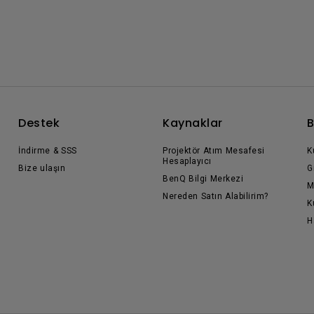
Destek
Kaynaklar
B
İndirme & SSS
Projektör Atım Mesafesi
K
Hesaplayıcı
Bize ulaşın
G
BenQ Bilgi Merkezi
M
Nereden Satın Alabilirim?
K
H