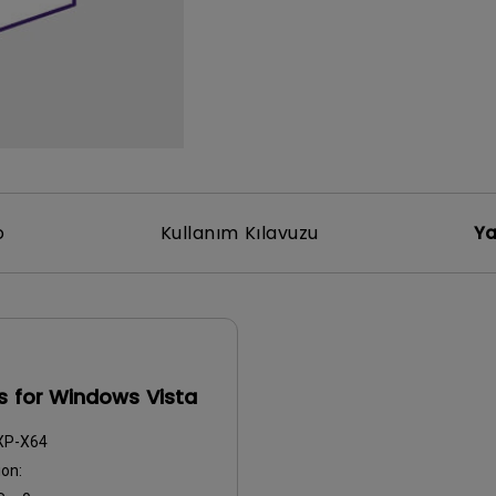
Yükseklik Ayarlı Stand ile
Düşük Giriş Gecikmesi ile
o
Kullanım Kılavuzu
Ya
rs for Windows Vista
XP-X64
on: