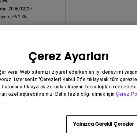
Rev0
eme:
2006/12/29
oyutu:
56.2 KB
Çerez Ayarları
yazılımların herhangi birini kullanarak,
Son Kullanıcı Lisans Sözle
eğer verir. Web sitemizi ziyaret ederken en iyi deneyimi yaşa
yoruz. İsterseniz "Çerezleri Kabul Et"e tıklayarak tüm çerezle
" butonuna tıklayarak zorunlu olmayan teknolojileri reddedebi
man özelleştirebilirsiniz. Daha fazla bilgi almak için
Çerez Po
.
Yalnızca Gerekli Çerezler