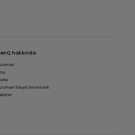
enQ hakkında
urumsal
rup
arka
urumsal Sosyal Sorumluluk
aberler