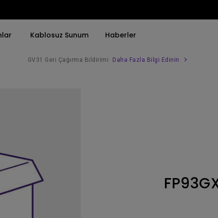
nlar
Kablosuz Sunum
Haberler
GV31 Geri Çağırma Bildirimi
Daha Fazla Bilgi Edinin
Trend Olan Kelimeye Göre
Trend Olan Kelimeye Göre
Kurumsal Projektörü 
4K(3840x2160)
4K UHD (3840×2160)
Simulasyon Projekt
HDR ile
Kısa Atım
SmartEco Projektör
21：9 Ultra geniş
2B, Dikey／Yatay Keystone
Golf Simülatörü
USB-C
LED
Toplantı Odası Pro
FP93G
Thunderbolt
Lazer
P3
Android TV ile