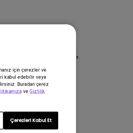
şmesi
şartlarımızı kabul etmiş olursunuz.
manız için çerezler ve
ri kabul edebilir veya
lirsiniz. Buradan çerez
litikamıza
ve
Gizlilik
Çerezleri Kabul Et