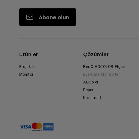
Abone olun
Ürünler
Çözümler
Projektör
BenQ AQCOLOR Elçisi
Monitör
Eye-Care Monitörler
AQColor
Espor
Kurumsal