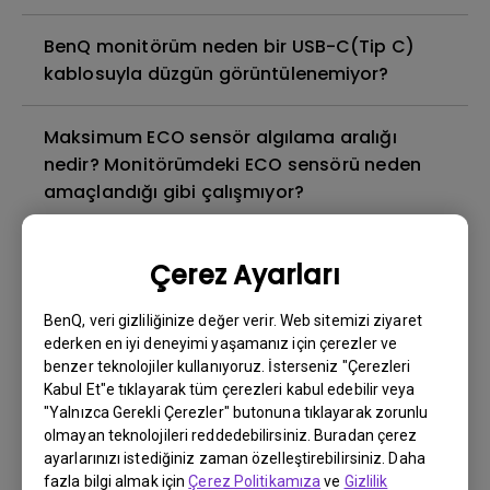
BenQ monitörüm neden bir USB-C(Tip C)
kablosuyla düzgün görüntülenemiyor?
Maksimum ECO sensör algılama aralığı
nedir? Monitörümdeki ECO sensörü neden
amaçlandığı gibi çalışmıyor?
Görüntü yapışması nedir ve bundan nasıl
Çerez Ayarları
kaçınılır veya ondan nasıl kurtuluruz?
BenQ, veri gizliliğinize değer verir. Web sitemizi ziyaret
Arka ışık sızıntısı veya arka ışık sızıntısı
ederken en iyi deneyimi yaşamanız için çerezler ve
benzer teknolojiler kullanıyoruz. İsterseniz "Çerezleri
nedir?
Kabul Et"e tıklayarak tüm çerezleri kabul edebilir veya
"Yalnızca Gerekli Çerezler" butonuna tıklayarak zorunlu
Monitörümde neden titreme var?
olmayan teknolojileri reddedebilirsiniz. Buradan çerez
ayarlarınızı istediğiniz zaman özelleştirebilirsiniz. Daha
fazla bilgi almak için
Çerez Politikamıza
ve
Gizlilik