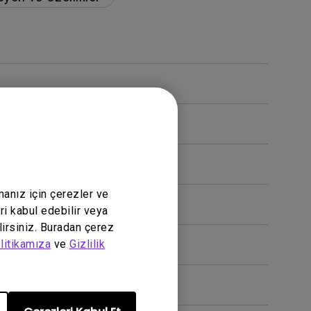
gibi çalışmıyor?
manız için çerezler ve
ri kabul edebilir veya
lirsiniz. Buradan çerez
litikamıza
ve
Gizlilik