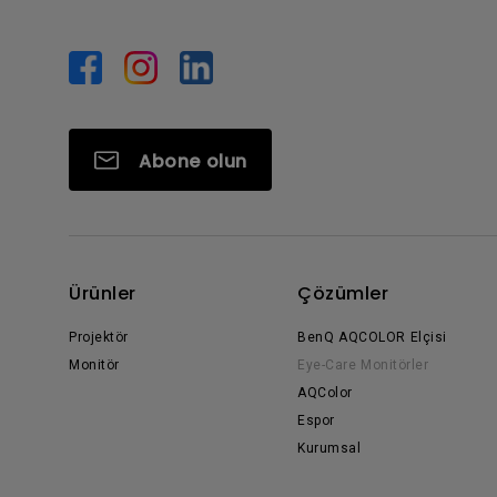
Abone olun
Ürünler
Çözümler
Projektör
BenQ AQCOLOR Elçisi
Monitör
Eye-Care Monitörler
AQColor
Espor
Kurumsal