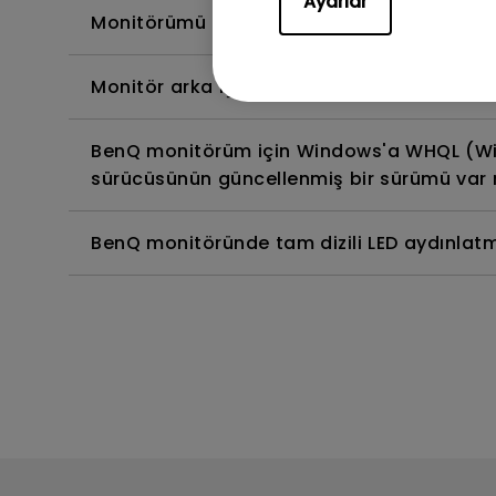
Ayarlar
Monitörümü temizlemenin, dezenfekte etmen
Monitör arka ışığının DC (doğru akım) ile m
BenQ monitörüm için Windows'a WHQL (Wi
sürücüsünün güncellenmiş bir sürümü var 
BenQ monitöründe tam dizili LED aydınlatm