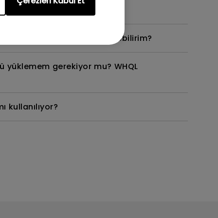
Çerezleri Kabul Et
tırıldığını nasıl kontrol edebilirim?
nü yüklemem gerekiyor mu? WHQL
 kullanılıyor?