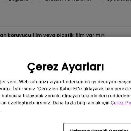
 koruyucu film veya plastik film var mı?
kablosuyla düzgün görüntülenemiyor?
Çerez Ayarları
dir? Monitörümdeki ECO sensörü neden amaçlandığı 
eğer verir. Web sitemizi ziyaret ederken en iyi deneyimi yaşa
çınılır veya ondan nasıl kurtuluruz?
yoruz. İsterseniz "Çerezleri Kabul Et"e tıklayarak tüm çerezle
" butonuna tıklayarak zorunlu olmayan teknolojileri reddedebi
dir?
man özelleştirebilirsiniz. Daha fazla bilgi almak için
Çerez Po
.