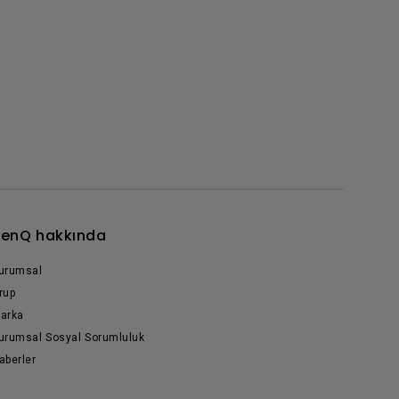
enQ hakkında
urumsal
rup
arka
urumsal Sosyal Sorumluluk
aberler