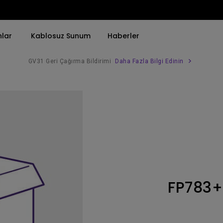
nlar
Kablosuz Sunum
Haberler
GV31 Geri Çağırma Bildirimi
Daha Fazla Bilgi Edinin
Trend Olan Kelimeye Göre
Trend Olan Kelimeye Göre
Kurumsal Projektörü 
4K(3840x2160)
4K UHD (3840×2160)
Simulasyon Projekt
HDR ile
Kısa Atım
SmartEco Projektör
21：9 Ultra geniş
2B, Dikey／Yatay Keystone
Golf Simülatörü
USB-C
LED
Toplantı Odası Pro
FP783+
Thunderbolt
Lazer
P3
Android TV ile