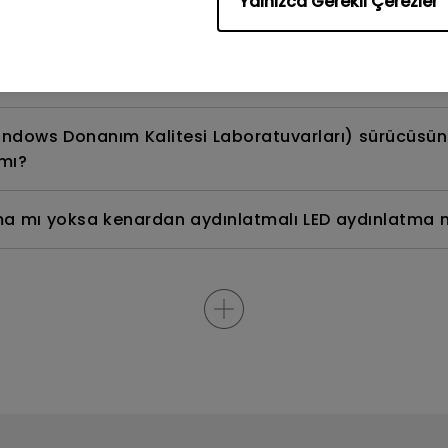
Yalnızca Gerekli Çerezler
in ve sterilize etmenin en iyi yolu nedir?
i yoksa PWM (darbe genişlik modülasyonu) ile mi çalış
ndows Donanım Kalitesi Laboratuvarları) sürücüsü
mı?
a mı yoksa kenardan aydınlatmalı LED aydınlatma mı