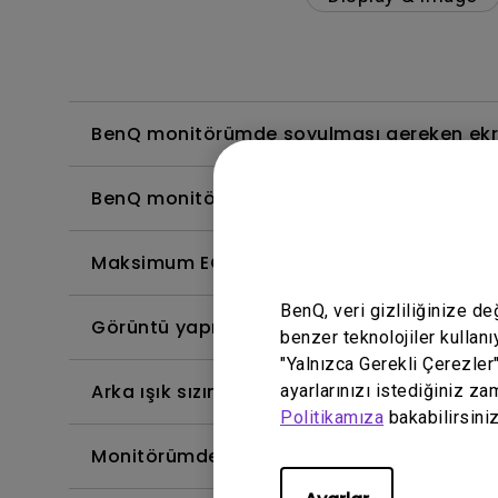
BenQ monitörümde soyulması gereken ekran
BenQ monitörüm neden bir USB-C(Tip C) 
Maksimum ECO sensör algılama aralığı ne
BenQ, veri gizliliğinize d
Görüntü yapışması nedir ve bundan nasıl ka
benzer teknolojiler kullanı
"Yalnızca Gerekli Çerezler
Arka ışık sızıntısı veya arka ışık sızıntısı ne
ayarlarınızı istediğiniz za
Politikamıza
bakabilirsiniz
Monitörümde neden titreme var?