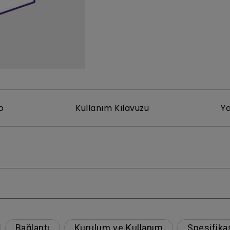
Yükseklik Ayarlı Stand ile
Düşük Giriş Gecikmesi ile
o
Kullanım Kılavuzu
Ya
Bağlantı
Kurulum ve Kullanım
Spesifika