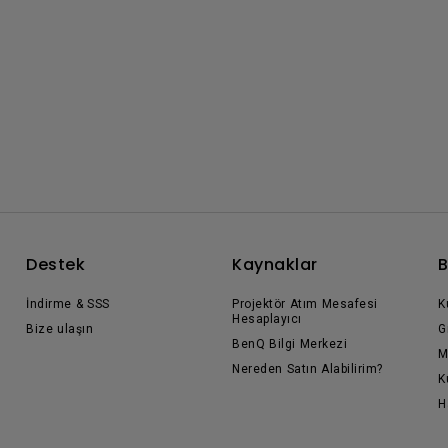
Destek
Kaynaklar
B
İndirme & SSS
Projektör Atım Mesafesi
K
Hesaplayıcı
Bize ulaşın
G
BenQ Bilgi Merkezi
M
Nereden Satın Alabilirim?
K
H