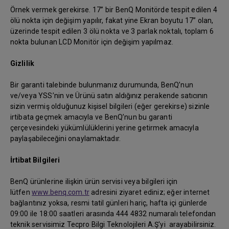
Örnek vermek gerekirse. 17” bir BenQ Monitörde tespit edilen 4
ölü nokta için değişim yapılır, fakat yine Ekran boyutu 17” olan,
üzerinde tespit edilen 3 ölü nokta ve 3 parlak noktalı, toplam 6
nokta bulunan LCD Monitör için değişim yapılmaz.
Gizlilik
Bir garanti talebinde bulunmanız durumunda, BenQ’nun
ve/veya YSS’nin ve Ürünü satın aldığınız perakende satıcının
sizin vermiş olduğunuz kişisel bilgileri (eğer gerekirse) sizinle
irtibata geçmek amacıyla ve BenQ’nun bu garanti
çerçevesindeki yükümlülüklerini yerine getirmek amacıyla
paylaşabileceğini onaylamaktadır.
İrtibat Bilgileri
BenQ ürünlerine ilişkin ürün servisi veya bilgileri için
lütfen
www.benq.com.tr
adresini ziyaret ediniz; eğer internet
bağlantınız yoksa, resmi tatil günleri hariç, hafta içi günlerde
09:00 ile 18:00 saatleri arasında 444 4832 numaralı telefondan
teknik servisimiz Tecpro Bilgi Teknolojileri A.Ş'yi arayabilirsiniz.