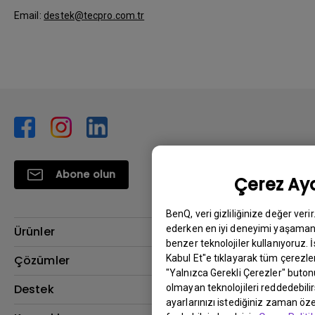
Email:
destek@tecpro.com.tr
Abone olun
Çerez Aya
BenQ, veri gizliliğinize değer veri
ederken en iyi deneyimi yaşamanı
Ürünler
benzer teknolojiler kullanıyoruz. 
Projektör
Kabul Et"e tıklayarak tüm çerezler
Çözümler
"Yalnızca Gerekli Çerezler" buton
Monitör
BenQ AQCOLOR Elçisi
Destek
olmayan teknolojileri reddedebili
ayarlarınızı istediğiniz zaman özel
Eye-Care Monitörler
İndirme & SSS