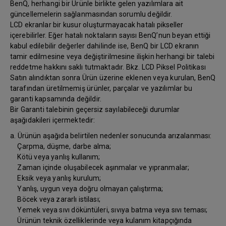
BenQ, herhangi bir Ürünle birlikte gelen yazılımlara ait
güncellemelerin sağlanmasından sorumlu değildir.
LCD ekranlar bir kusur oluşturmayacak hatalı pikseller
içerebilirler. Eğer hatalı noktaların sayısı BenQ’nun beyan ettiği
kabul edilebilir değerler dahilinde ise, BenQ bir LCD ekranın
tamir edilmesine veya değiştirilmesine ilişkin herhangi bir talebi
reddetme hakkını saklı tutmaktadır. Bkz. LCD Piksel Politikası
Satın alındıktan sonra Ürün üzerine eklenen veya kurulan, BenQ
tarafından üretilmemiş ürünler, parçalar ve yazılımlar bu
garanti kapsamında değildir.
Bir Garanti talebinin geçersiz sayılabileceği durumlar
aşağıdakileri içermektedir:
a. Ürünün aşağıda belirtilen nedenler sonucunda arızalanması:
Çarpma, düşme, darbe alma;
Kötü veya yanlış kullanım;
Zaman içinde oluşabilecek aşınmalar ve yıpranmalar;
Eksik veya yanlış kurulum;
Yanlış, uygun veya doğru olmayan çalıştırma;
Böcek veya zararlı istilası;
Yemek veya sıvı döküntüleri, sıvıya batma veya sıvı teması;
Ürünün teknik özelliklerinde veya kulanım kitapçığında