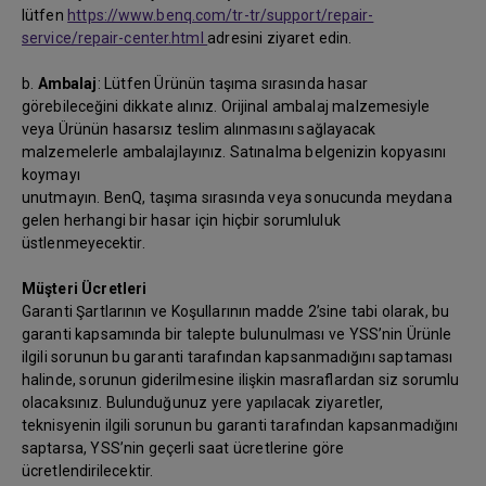
lütfen
https://www.benq.com/tr-tr/support/repair-
service/repair-center.html
adresini ziyaret edin.
b.
Ambalaj
: Lütfen Ürünün taşıma sırasında hasar
görebileceğini dikkate alınız. Orijinal ambalaj malzemesiyle
veya Ürünün hasarsız teslim alınmasını sağlayacak
malzemelerle ambalajlayınız. Satınalma belgenizin kopyasını
koymayı
unutmayın. BenQ, taşıma sırasında veya sonucunda meydana
gelen herhangi bir hasar için hiçbir sorumluluk
üstlenmeyecektir.
Müşteri Ücretleri
Garanti Şartlarının ve Koşullarının madde 2’sine tabi olarak, bu
garanti kapsamında bir talepte bulunulması ve YSS’nin Ürünle
ilgili sorunun bu garanti tarafından kapsanmadığını saptaması
halinde, sorunun giderilmesine ilişkin masraflardan siz sorumlu
olacaksınız. Bulunduğunuz yere yapılacak ziyaretler,
teknisyenin ilgili sorunun bu garanti tarafından kapsanmadığını
saptarsa, YSS’nin geçerli saat ücretlerine göre
ücretlendirilecektir.