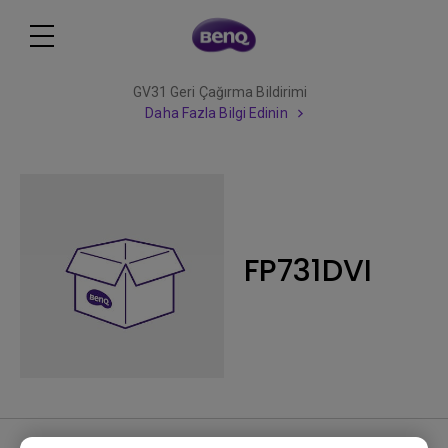
GV31 Geri Çağırma Bildirimi
Daha Fazla Bilgi Edinin
FP731DVI