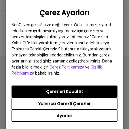
Kullanım Kılavuzu
Çerez Ayarları
BenQ, veri gizliliğinize değer verir. Web sitemizi ziyaret
ederken en iyi deneyimi yaşamanız için çerezler ve
İlgili El Kitabı bulunmuyor
benzer teknolojiler kullanıyoruz. İsterseniz "Çerezleri
Kabul Et"e tıklayarak tüm çerezleri kabul edebilir veya
"Yalnızca Gerekli Çerezler" butonuna tıklayarak zorunlu
olmayan teknolojileri reddedebilirsiniz. Buradan çerez
ayarlarınızı istediğiniz zaman özelleştirebilirsiniz. Daha
fazla bilgi almak için
Çerez Politikamıza
ve
Gizlilik
Politikamıza
bakabilirsiniz.
Abone olun
Çerezleri Kabul Et
Yalnızca Gerekli Çerezler
Ürünler
Ayarlar
Projektör
Çözümler