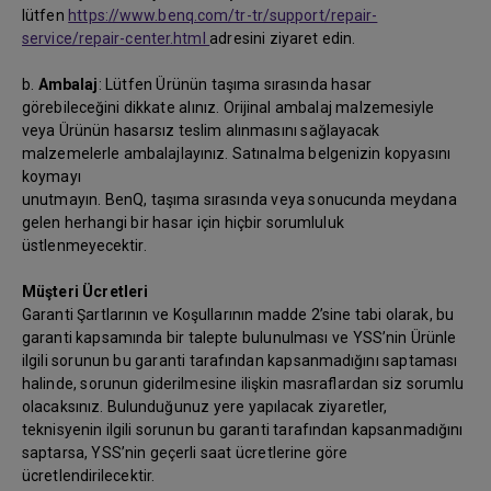
lütfen
https://www.benq.com/tr-tr/support/repair-
service/repair-center.html
adresini ziyaret edin.
b.
Ambalaj
: Lütfen Ürünün taşıma sırasında hasar
görebileceğini dikkate alınız. Orijinal ambalaj malzemesiyle
veya Ürünün hasarsız teslim alınmasını sağlayacak
malzemelerle ambalajlayınız. Satınalma belgenizin kopyasını
koymayı
unutmayın. BenQ, taşıma sırasında veya sonucunda meydana
gelen herhangi bir hasar için hiçbir sorumluluk
üstlenmeyecektir.
Müşteri Ücretleri
Garanti Şartlarının ve Koşullarının madde 2’sine tabi olarak, bu
garanti kapsamında bir talepte bulunulması ve YSS’nin Ürünle
ilgili sorunun bu garanti tarafından kapsanmadığını saptaması
halinde, sorunun giderilmesine ilişkin masraflardan siz sorumlu
olacaksınız. Bulunduğunuz yere yapılacak ziyaretler,
teknisyenin ilgili sorunun bu garanti tarafından kapsanmadığını
saptarsa, YSS’nin geçerli saat ücretlerine göre
ücretlendirilecektir.