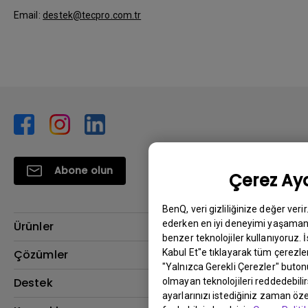
Email:
destek@tecpro.com.tr
Abone olun
Çerez Aya
BenQ, veri gizliliğinize değer veri
ederken en iyi deneyimi yaşamanı
Ürünler
benzer teknolojiler kullanıyoruz. 
Projektör
Kabul Et"e tıklayarak tüm çerezler
Çözümler
"Yalnızca Gerekli Çerezler" buton
Monitör
BenQ AQCOLOR Elçisi
Destek
olmayan teknolojileri reddedebili
ayarlarınızı istediğiniz zaman özel
Eye-Care Monitörler
İndirme & SSS