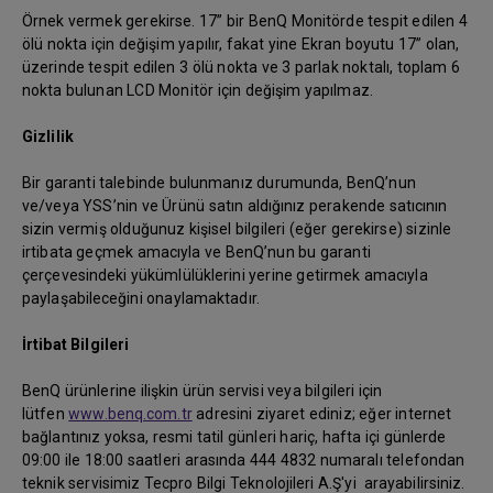
Örnek vermek gerekirse. 17” bir BenQ Monitörde tespit edilen 4
ölü nokta için değişim yapılır, fakat yine Ekran boyutu 17” olan,
üzerinde tespit edilen 3 ölü nokta ve 3 parlak noktalı, toplam 6
nokta bulunan LCD Monitör için değişim yapılmaz.
Gizlilik
Bir garanti talebinde bulunmanız durumunda, BenQ’nun
ve/veya YSS’nin ve Ürünü satın aldığınız perakende satıcının
sizin vermiş olduğunuz kişisel bilgileri (eğer gerekirse) sizinle
irtibata geçmek amacıyla ve BenQ’nun bu garanti
çerçevesindeki yükümlülüklerini yerine getirmek amacıyla
paylaşabileceğini onaylamaktadır.
İrtibat Bilgileri
BenQ ürünlerine ilişkin ürün servisi veya bilgileri için
lütfen
www.benq.com.tr
adresini ziyaret ediniz; eğer internet
bağlantınız yoksa, resmi tatil günleri hariç, hafta içi günlerde
09:00 ile 18:00 saatleri arasında 444 4832 numaralı telefondan
teknik servisimiz Tecpro Bilgi Teknolojileri A.Ş'yi arayabilirsiniz.