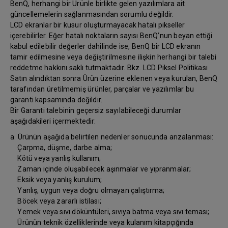
BenQ, herhangi bir Ürünle birlikte gelen yazılımlara ait
güncellemelerin sağlanmasından sorumlu değildir.
LCD ekranlar bir kusur oluşturmayacak hatalı pikseller
içerebilirler. Eğer hatalı noktaların sayısı BenQ’nun beyan ettiği
kabul edilebilir değerler dahilinde ise, BenQ bir LCD ekranın
tamir edilmesine veya değiştirilmesine ilişkin herhangi bir talebi
reddetme hakkını saklı tutmaktadır. Bkz. LCD Piksel Politikası
Satın alındıktan sonra Ürün üzerine eklenen veya kurulan, BenQ
tarafından üretilmemiş ürünler, parçalar ve yazılımlar bu
garanti kapsamında değildir.
Bir Garanti talebinin geçersiz sayılabileceği durumlar
aşağıdakileri içermektedir:
a. Ürünün aşağıda belirtilen nedenler sonucunda arızalanması:
Çarpma, düşme, darbe alma;
Kötü veya yanlış kullanım;
Zaman içinde oluşabilecek aşınmalar ve yıpranmalar;
Eksik veya yanlış kurulum;
Yanlış, uygun veya doğru olmayan çalıştırma;
Böcek veya zararlı istilası;
Yemek veya sıvı döküntüleri, sıvıya batma veya sıvı teması;
Ürünün teknik özelliklerinde veya kulanım kitapçığında