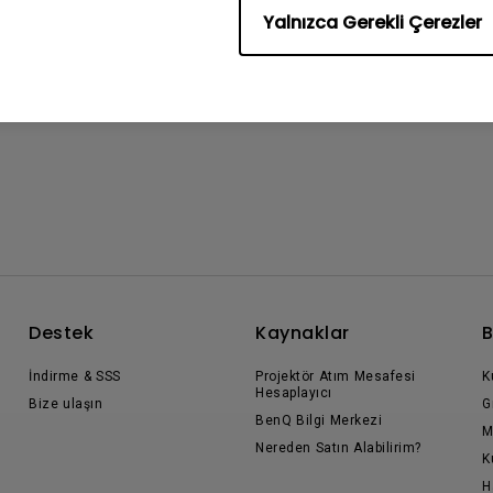
Yalnızca Gerekli Çerezler
Destek
Kaynaklar
B
İndirme & SSS
Projektör Atım Mesafesi
K
Hesaplayıcı
Bize ulaşın
G
BenQ Bilgi Merkezi
M
Nereden Satın Alabilirim?
K
H