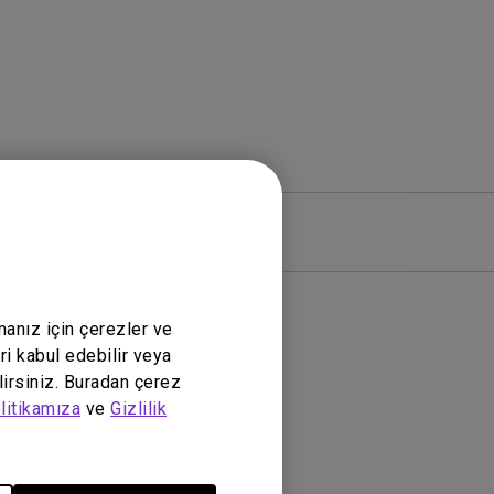
zılım
Garanti
manız için çerezler ve
ri kabul edebilir veya
lirsiniz. Buradan çerez
litikamıza
ve
Gizlilik