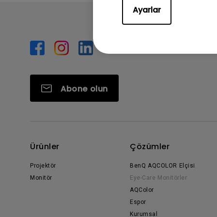
Ayarlar
Abone olun
Ürünler
Çözümler
Projektör
BenQ AQCOLOR Elçisi
Monitör
Eye-Care Monitörler
AQColor
Espor
Kurumsal