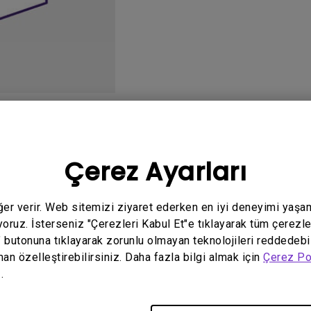
Yükseklik Ayarlı Stand ile
Düşük Giriş Gecikmesi ile
o
Kullanım Kılavuzu
Ya
Çerez Ayarları
eğer verir. Web sitemizi ziyaret ederken en iyi deneyimi yaşa
yoruz. İsterseniz "Çerezleri Kabul Et"e tıklayarak tüm çerezle
İlgili yazılım ve sürücü yok
" butonuna tıklayarak zorunlu olmayan teknolojileri reddedebi
man özelleştirebilirsiniz. Daha fazla bilgi almak için
Çerez Po
.