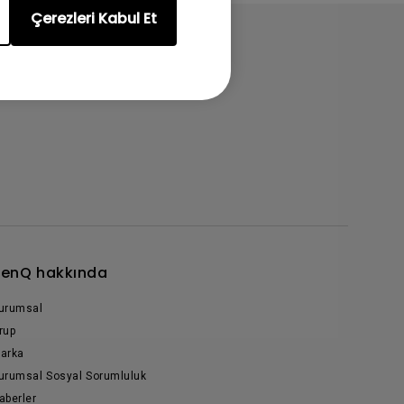
Çerezleri Kabul Et
enQ hakkında
urumsal
rup
arka
urumsal Sosyal Sorumluluk
aberler