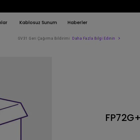
nlar
Kablosuz Sunum
Haberler
GV31 Geri Çağırma Bildirimi
Daha Fazla Bilgi Edinin
Trend Olan Kelimeye Göre
Trend Olan Kelimeye Göre
Kurumsal Projektörü 
4K(3840x2160)
4K UHD (3840×2160)
Simulasyon Projekt
HDR ile
Kısa Atım
SmartEco Projektör
21：9 Ultra geniş
2B, Dikey／Yatay Keystone
Golf Simülatörü
USB-C
LED
Toplantı Odası Pro
FP72G
Thunderbolt
Lazer
P3
Android TV ile