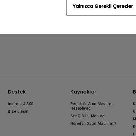
Yalnızca Gerekli Çerezler
Destek
Kaynaklar
B
İndirme & SSS
Projektör Atım Mesafesi
K
Hesaplayıcı
Bize ulaşın
G
BenQ Bilgi Merkezi
M
Nereden Satın Alabilirim?
K
H