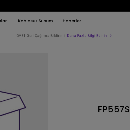
nlar
Kablosuz Sunum
Haberler
GV31 Geri Çağırma Bildirimi
Daha Fazla Bilgi Edinin
Trend Olan Kelimeye Göre
Trend Olan Kelimeye Göre
Kurumsal Projektörü 
4K(3840x2160)
4K UHD (3840×2160)
Simulasyon Projekt
HDR ile
Kısa Atım
SmartEco Projektör
21：9 Ultra geniş
2B, Dikey／Yatay Keystone
Golf Simülatörü
USB-C
LED
Toplantı Odası Pro
FP557S
Thunderbolt
Lazer
P3
Android TV ile