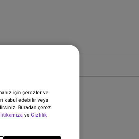
zılım
Garanti
manız için çerezler ve
ri kabul edebilir veya
lirsiniz. Buradan çerez
litikamıza
ve
Gizlilik