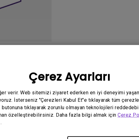
Yükseklik Ayarlı Stand ile
Düşük Giriş Gecikmesi ile
o
Kullanım Kılavuzu
Ya
Çerez Ayarları
eğer verir. Web sitemizi ziyaret ederken en iyi deneyimi yaşa
yoruz. İsterseniz "Çerezleri Kabul Et"e tıklayarak tüm çerezle
İlgili El Kitabı bulunmuyor
" butonuna tıklayarak zorunlu olmayan teknolojileri reddedebi
man özelleştirebilirsiniz. Daha fazla bilgi almak için
Çerez Po
.