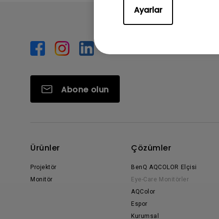
Ayarlar
Abone olun
Ürünler
Çözümler
Projektör
BenQ AQCOLOR Elçisi
Monitör
Eye-Care Monitörler
AQColor
Espor
Kurumsal