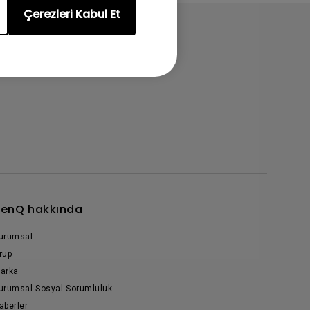
Çerezleri Kabul Et
enQ hakkında
urumsal
rup
arka
urumsal Sosyal Sorumluluk
aberler