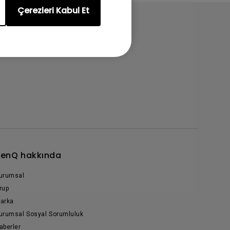
Çerezleri Kabul Et
enQ hakkında
urumsal
rup
arka
urumsal Sosyal Sorumluluk
aberler