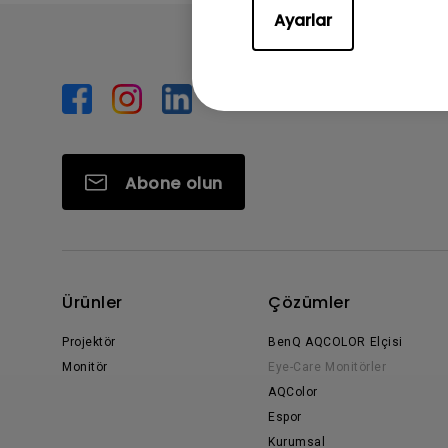
Ayarlar
Abone olun
Ürünler
Çözümler
Projektör
BenQ AQCOLOR Elçisi
Monitör
Eye-Care Monitörler
AQColor
Espor
Kurumsal