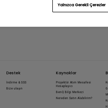
Yalnızca Gerekli Çerezler
Destek
Kaynaklar
B
İndirme & SSS
Projektör Atım Mesafesi
K
Hesaplayıcı
Bize ulaşın
G
BenQ Bilgi Merkezi
M
Nereden Satın Alabilirim?
K
H