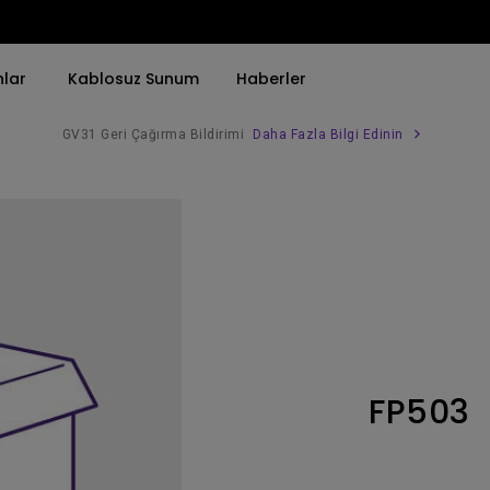
nlar
Kablosuz Sunum
Haberler
GV31 Geri Çağırma Bildirimi
Daha Fazla Bilgi Edinin
Trend Olan Kelimeye Göre
Trend Olan Kelimeye Göre
Kurumsal Projektörü 
4K(3840x2160)
4K UHD (3840×2160)
Simulasyon Projekt
HDR ile
Kısa Atım
SmartEco Projektör
21：9 Ultra geniş
2B, Dikey／Yatay Keystone
Golf Simülatörü
USB-C
LED
Toplantı Odası Pro
FP503
Thunderbolt
Lazer
P3
Android TV ile