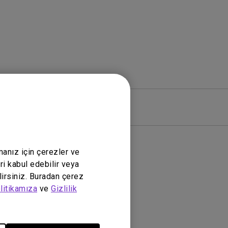
zılım
Garanti
manız için çerezler ve
ri kabul edebilir veya
lirsiniz. Buradan çerez
litikamıza
ve
Gizlilik