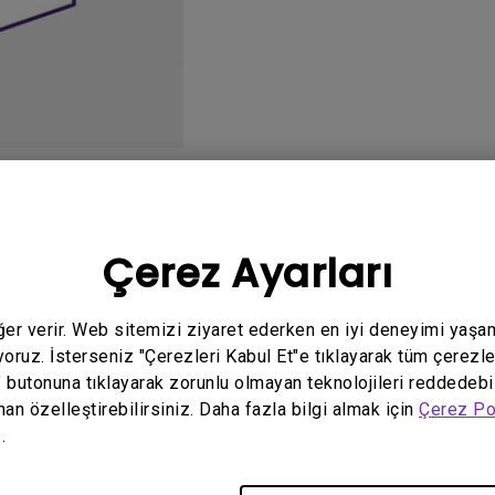
Yükseklik Ayarlı Stand ile
Düşük Giriş Gecikmesi ile
o
Kullanım Kılavuzu
Ya
Çerez Ayarları
eğer verir. Web sitemizi ziyaret ederken en iyi deneyimi yaşa
yoruz. İsterseniz "Çerezleri Kabul Et"e tıklayarak tüm çerezle
İlgili yazılım ve sürücü yok
" butonuna tıklayarak zorunlu olmayan teknolojileri reddedebi
man özelleştirebilirsiniz. Daha fazla bilgi almak için
Çerez Po
.