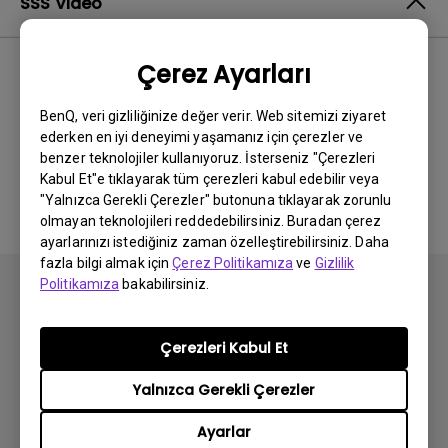
SSS Video
Çerez Ayarları
En Yeni
0 sonuçlar
BenQ, veri gizliliğinize değer verir. Web sitemizi ziyaret
ederken en iyi deneyimi yaşamanız için çerezler ve
benzer teknolojiler kullanıyoruz. İsterseniz "Çerezleri
İlgili video yok
Kabul Et"e tıklayarak tüm çerezleri kabul edebilir veya
"Yalnızca Gerekli Çerezler" butonuna tıklayarak zorunlu
olmayan teknolojileri reddedebilirsiniz. Buradan çerez
ayarlarınızı istediğiniz zaman özelleştirebilirsiniz. Daha
fazla bilgi almak için
Çerez Politikamıza
ve
Gizlilik
Politikamıza
bakabilirsiniz.
Çerezleri Kabul Et
Abone olun
Yalnızca Gerekli Çerezler
Ayarlar