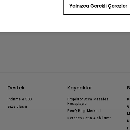
Yalnızca Gerekli Çerezler
Destek
Kaynaklar
B
İndirme & SSS
Projektör Atım Mesafesi
K
Hesaplayıcı
Bize ulaşın
G
BenQ Bilgi Merkezi
M
Nereden Satın Alabilirim?
K
H