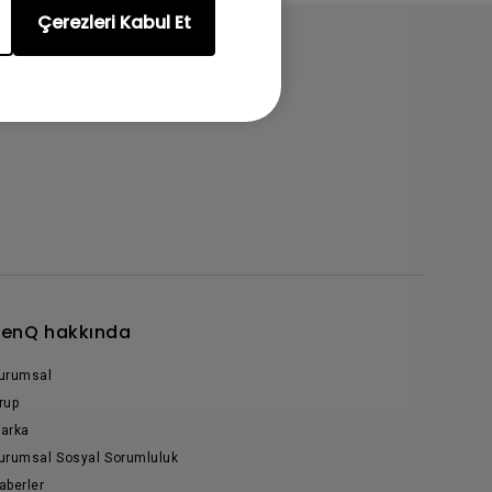
Çerezleri Kabul Et
enQ hakkında
urumsal
rup
arka
urumsal Sosyal Sorumluluk
aberler