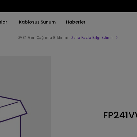
nlar
Kablosuz Sunum
Haberler
GV31 Geri Çağırma Bildirimi
Daha Fazla Bilgi Edinin
Trend Olan Kelimeye Göre
Trend Olan Kelimeye Göre
Kurumsal Projektörü 
4K(3840x2160)
4K UHD (3840×2160)
Simulasyon Projekt
HDR ile
Kısa Atım
SmartEco Projektör
21：9 Ultra geniş
2B, Dikey／Yatay Keystone
Golf Simülatörü
USB-C
LED
Toplantı Odası Pro
FP241
Thunderbolt
Lazer
P3
Android TV ile