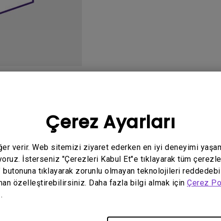
Yükseklik Ayarlı Stand ile
Düşük Giriş Gecikmesi ile
o
Kullanım Kılavuzu
Ya
Çerez Ayarları
eğer verir. Web sitemizi ziyaret ederken en iyi deneyimi yaşa
yoruz. İsterseniz "Çerezleri Kabul Et"e tıklayarak tüm çerezle
İlgili El Kitabı bulunmuyor
" butonuna tıklayarak zorunlu olmayan teknolojileri reddedebi
man özelleştirebilirsiniz. Daha fazla bilgi almak için
Çerez Po
.