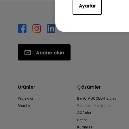
Ayarlar
Abone olun
Ürünler
Çözümler
Projektör
BenQ AQCOLOR Elçisi
Monitör
Eye-Care Monitörler
AQColor
Espor
Kurumsal