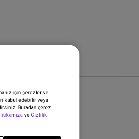
zılım
Garanti
manız için çerezler ve
ri kabul edebilir veya
lirsiniz. Buradan çerez
litikamıza
ve
Gizlilik