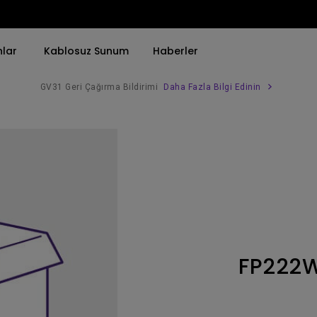
nlar
Kablosuz Sunum
Haberler
GV31 Geri Çağırma Bildirimi
Daha Fazla Bilgi Edinin
Trend Olan Kelimeye Göre
Trend Olan Kelimeye Göre
Kurumsal Projektörü 
4K(3840x2160)
4K UHD (3840×2160)
Simulasyon Projekt
HDR ile
Kısa Atım
SmartEco Projektör
21：9 Ultra geniş
2B, Dikey／Yatay Keystone
Golf Simülatörü
USB-C
LED
Toplantı Odası Pro
FP222
Thunderbolt
Lazer
P3
Android TV ile