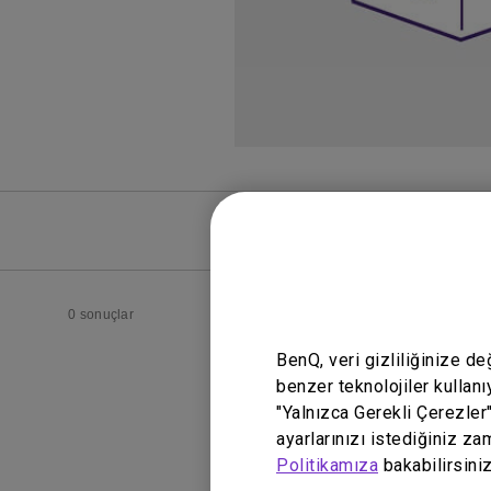
SSS
SSS Vide
0 sonuçlar
BenQ, veri gizliliğinize d
benzer teknolojiler kullanı
"Yalnızca Gerekli Çerezler
ayarlarınızı istediğiniz za
Politikamıza
bakabilirsiniz