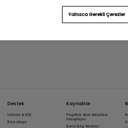
Yalnızca Gerekli Çerezler
Destek
Kaynaklar
B
İndirme & SSS
Projektör Atım Mesafesi
K
Hesaplayıcı
Bize ulaşın
G
BenQ Bilgi Merkezi