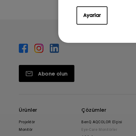
Ayarlar
Abone olun
Ürünler
Çözümler
Projektör
BenQ AQCOLOR Elçisi
Monitör
Eye-Care Monitörler