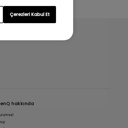
Çerezleri Kabul Et
enQ hakkında
urumsal
rup