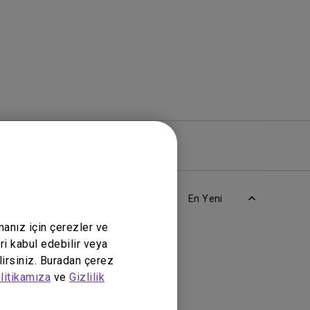
azılım
Garanti
En Yeni
manız için çerezler ve
ri kabul edebilir veya
lirsiniz. Buradan çerez
litikamıza
ve
Gizlilik