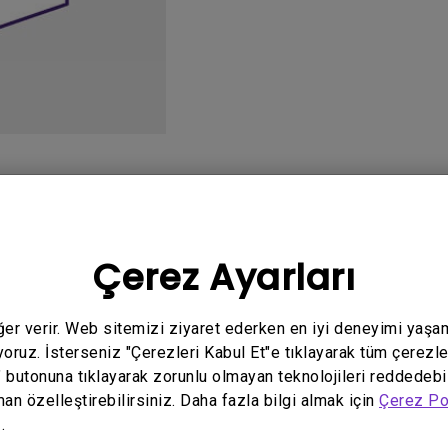
Yükseklik Ayarlı Stand ile
Düşük Giriş Gecikmesi ile
o
Kullanım Kılavuzu
Y
Çerez Ayarları
eğer verir. Web sitemizi ziyaret ederken en iyi deneyimi yaşa
yoruz. İsterseniz "Çerezleri Kabul Et"e tıklayarak tüm çerezle
" butonuna tıklayarak zorunlu olmayan teknolojileri reddedebi
İlgili video yok
man özelleştirebilirsiniz. Daha fazla bilgi almak için
Çerez Po
.