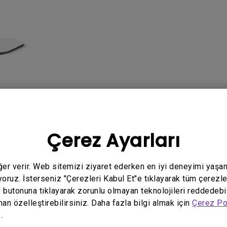
Yükseklik Ayarlı Stand ile
Düşük Giriş Gecikmesi ile
SSS
Video
Software 
Çerez Ayarları
eğer verir. Web sitemizi ziyaret ederken en iyi deneyimi yaşa
yoruz. İsterseniz "Çerezleri Kabul Et"e tıklayarak tüm çerezle
" butonuna tıklayarak zorunlu olmayan teknolojileri reddedebi
İlgili video yok
man özelleştirebilirsiniz. Daha fazla bilgi almak için
Çerez Po
.