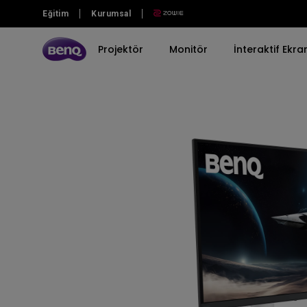
Eğitim
Kurumsal
Projektör
Monitör
İnteraktif Ekra
Tüm Projektör Serilerini Keşfedin
Tüm Monitör Serilerini Keşfedin
Tüm İnteraktif Ekranları Keşfedin
Seriye göre
Seriye göre
Seriye göre
Senaryoya göre
Senaryoya göre
Sürükleyici Oyun Serisi
Gaming Serisi
Kurumsal İnteraktif Ekranlar
Fotoğrafçı Monitörleri
Casual Gaming
Ev Sineması Serisi
Profesyonel Seri
Eğitim için İnteraktif Ekranlar
MacBook için Monitörler
En İyi 4K Projektörler
TV Projektör Serisi
Ev Serisi
BenQ Eye-care Monitör
Spor İzleme
Taşınabilir Seri
Programlama Serisi
Mac ve MacBook Pro için En İyi
Video İzleme
Monitörler