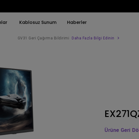
nlar
Kablosuz Sunum
Haberler
GV31 Geri Çağırma Bildirimi
Daha Fazla Bilgi Edinin
Trend Olan Kelimeye Göre
Trend Olan Kelimeye Göre
Kurumsal Projektörü 
4K(3840x2160)
4K UHD (3840×2160)
Simulasyon Projekt
HDR ile
Kısa Atım
SmartEco Projektör
21：9 Ultra geniş
2B, Dikey／Yatay Keystone
Golf Simülatörü
USB-C
LED
Toplantı Odası Pro
EX271Q
Thunderbolt
Lazer
P3
Android TV ile
Ürüne Geri D