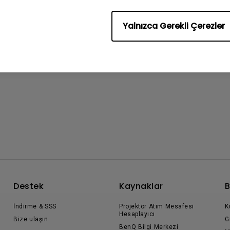
Yalnızca Gerekli Çerezler
Destek
Kaynaklar
B
İndirme & SSS
Projektör Atım Mesafesi
K
Hesaplayıcı
Bize ulaşın
G
BenQ Bilgi Merkezi