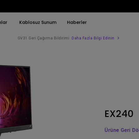
nlar
Kablosuz Sunum
Haberler
GV31 Geri Çağırma Bildirimi
Daha Fazla Bilgi Edinin
Trend Olan Kelimeye Göre
Trend Olan Kelimeye Göre
Kurumsal Projektörü 
4K(3840x2160)
4K UHD (3840×2160)
Simulasyon Projekt
HDR ile
Kısa Atım
SmartEco Projektör
21：9 Ultra geniş
2B, Dikey／Yatay Keystone
Golf Simülatörü
USB-C
LED
Toplantı Odası Pro
EX240
Thunderbolt
Lazer
P3
Android TV ile
Ürüne Geri D