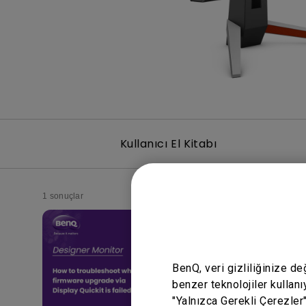
Kullanıcı El Kitabı
1 sonuçlar
BenQ, veri gizliliğinize d
benzer teknolojiler kullanı
"Yalnızca Gerekli Çerezler