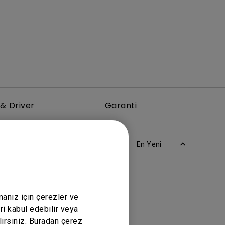
& Driver
Garanti
En Yeni
manız için çerezler ve
ri kabul edebilir veya
lirsiniz. Buradan çerez