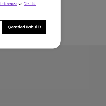
litikamıza
ve
Gizlilik
Çerezleri Kabul Et