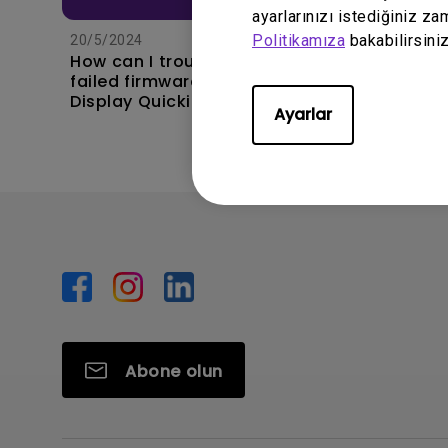
ayarlarınızı istediğiniz za
Politikamıza
bakabilirsiniz
20/5/2024
How can I troubleshoot a
failed firmware upgrade via
Display Quickit?
Ayarlar
Abone olun