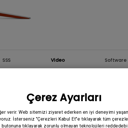
Yükseklik Ayarlı Stand ile
Düşük Giriş Gecikmesi ile
SSS
Video
Software 
Çerez Ayarları
eğer verir. Web sitemizi ziyaret ederken en iyi deneyimi yaşa
yoruz. İsterseniz "Çerezleri Kabul Et"e tıklayarak tüm çerezle
" butonuna tıklayarak zorunlu olmayan teknolojileri reddedebi