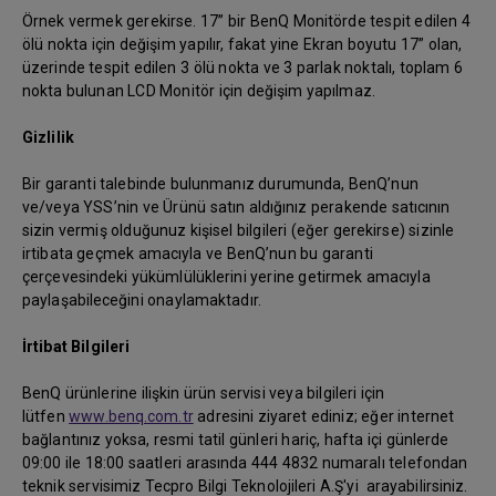
Örnek vermek gerekirse. 17” bir BenQ Monitörde tespit edilen 4
ölü nokta için değişim yapılır, fakat yine Ekran boyutu 17” olan,
üzerinde tespit edilen 3 ölü nokta ve 3 parlak noktalı, toplam 6
nokta bulunan LCD Monitör için değişim yapılmaz.
Gizlilik
Bir garanti talebinde bulunmanız durumunda, BenQ’nun
ve/veya YSS’nin ve Ürünü satın aldığınız perakende satıcının
sizin vermiş olduğunuz kişisel bilgileri (eğer gerekirse) sizinle
irtibata geçmek amacıyla ve BenQ’nun bu garanti
çerçevesindeki yükümlülüklerini yerine getirmek amacıyla
paylaşabileceğini onaylamaktadır.
İrtibat Bilgileri
BenQ ürünlerine ilişkin ürün servisi veya bilgileri için
lütfen
www.benq.com.tr
adresini ziyaret ediniz; eğer internet
bağlantınız yoksa, resmi tatil günleri hariç, hafta içi günlerde
09:00 ile 18:00 saatleri arasında 444 4832 numaralı telefondan
teknik servisimiz Tecpro Bilgi Teknolojileri A.Ş'yi arayabilirsiniz.