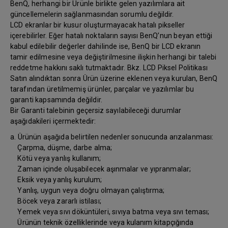
BenQ, herhangi bir Ürünle birlikte gelen yazılımlara ait
güncellemelerin sağlanmasından sorumlu değildir.
LCD ekranlar bir kusur oluşturmayacak hatalı pikseller
içerebilirler. Eğer hatalı noktaların sayısı BenQ’nun beyan ettiği
kabul edilebilir değerler dahilinde ise, BenQ bir LCD ekranın
tamir edilmesine veya değiştirilmesine ilişkin herhangi bir talebi
reddetme hakkını saklı tutmaktadır. Bkz. LCD Piksel Politikası
Satın alındıktan sonra Ürün üzerine eklenen veya kurulan, BenQ
tarafından üretilmemiş ürünler, parçalar ve yazılımlar bu
garanti kapsamında değildir.
Bir Garanti talebinin geçersiz sayılabileceği durumlar
aşağıdakileri içermektedir:
a. Ürünün aşağıda belirtilen nedenler sonucunda arızalanması:
Çarpma, düşme, darbe alma;
Kötü veya yanlış kullanım;
Zaman içinde oluşabilecek aşınmalar ve yıpranmalar;
Eksik veya yanlış kurulum;
Yanlış, uygun veya doğru olmayan çalıştırma;
Böcek veya zararlı istilası;
Yemek veya sıvı döküntüleri, sıvıya batma veya sıvı teması;
Ürünün teknik özelliklerinde veya kulanım kitapçığında