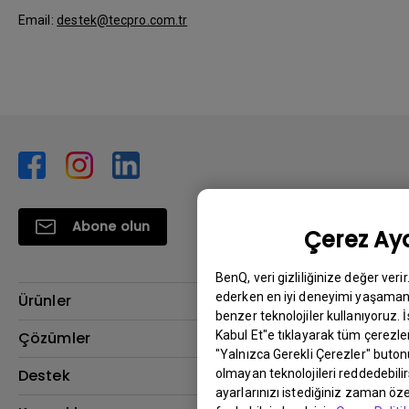
Email:
destek@tecpro.com.tr
Abone olun
Çerez Aya
BenQ, veri gizliliğinize değer veri
ederken en iyi deneyimi yaşamanı
Ürünler
benzer teknolojiler kullanıyoruz. 
Projektör
Kabul Et"e tıklayarak tüm çerezler
Çözümler
"Yalnızca Gerekli Çerezler" buton
Monitör
BenQ AQCOLOR Elçisi
Destek
olmayan teknolojileri reddedebili
ayarlarınızı istediğiniz zaman özel
Eye-Care Monitörler
İndirme & SSS