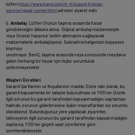
lütfen
https://www.benq.com/tr-tr/support/repair-
service/repair-center.html
adresini ziyaret edin.
b.
Ambalaj
: Lütfen Ürünün taşıma sırasında hasar
görebileceğini dikkate alınız. Orijinal ambalaj malzemesiyle
veya Ürünün hasarsız teslim alınmasını sağlayacak
malzemelerle ambalajlayınız. Satınalma belgenizin kopyasını
koymayı
unutmayın. BenQ, taşıma sırasında veya sonucunda meydana
gelen herhangi bir hasar için hiçbir sorumluluk
üstlenmeyecektir.
Müşteri Ücretleri
Garanti Şartlarının ve Koşullarının madde 2’sine tabi olarak, bu
garanti kapsamında bir talepte bulunulması ve YSS’nin Ürünle
ilgili sorunun bu garanti tarafından kapsanmadığını saptaması
halinde, sorunun giderilmesine ilişkin masraflardan siz sorumlu
olacaksınız. Bulunduğunuz yere yapılacak ziyaretler,
teknisyenin ilgili sorunun bu garanti tarafından kapsanmadığını
saptarsa, YSS’nin geçerli saat ücretlerine göre
ücretlendirilecektir.