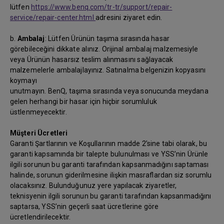
lütfen
https://www.benq.com/tr-tr/support/repair-
service/repair-center.html
adresini ziyaret edin.
b.
Ambalaj
: Lütfen Ürünün taşıma sırasında hasar
görebileceğini dikkate alınız. Orijinal ambalaj malzemesiyle
veya Ürünün hasarsız teslim alınmasını sağlayacak
malzemelerle ambalajlayınız. Satınalma belgenizin kopyasını
koymayı
unutmayın. BenQ, taşıma sırasında veya sonucunda meydana
gelen herhangi bir hasar için hiçbir sorumluluk
üstlenmeyecektir.
Müşteri Ücretleri
Garanti Şartlarının ve Koşullarının madde 2’sine tabi olarak, bu
garanti kapsamında bir talepte bulunulması ve YSS’nin Ürünle
ilgili sorunun bu garanti tarafından kapsanmadığını saptaması
halinde, sorunun giderilmesine ilişkin masraflardan siz sorumlu
olacaksınız. Bulunduğunuz yere yapılacak ziyaretler,
teknisyenin ilgili sorunun bu garanti tarafından kapsanmadığını
saptarsa, YSS’nin geçerli saat ücretlerine göre
ücretlendirilecektir.