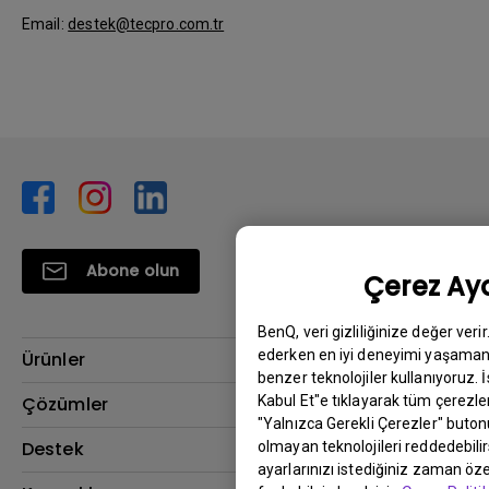
Email:
destek@tecpro.com.tr
Abone olun
Çerez Aya
BenQ, veri gizliliğinize değer veri
ederken en iyi deneyimi yaşamanı
Ürünler
benzer teknolojiler kullanıyoruz. 
Projektör
Kabul Et"e tıklayarak tüm çerezler
Çözümler
"Yalnızca Gerekli Çerezler" buton
Monitör
BenQ AQCOLOR Elçisi
Destek
olmayan teknolojileri reddedebili
ayarlarınızı istediğiniz zaman özel
Eye-Care Monitörler
İndirme & SSS