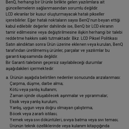
BenQ, herhangi bir Ürünle birlikte gelen yazılımlara ait
güncellemelerin sağlanmasından sorumlu değildir.
LCD ekranlar bir kusur oluşturmayacak hatalı pikseller
içerebilirler. Eğer hatalı noktaların sayısı BenQ’nun beyan ettiği
kabul edilebilir değerler dahilinde ise, BenQ bir LCD ekranın
tamir edilmesine veya değiştirilmesine ilişkin herhangi bir talebi
reddetme hakkını saklı tutmaktadır. Bkz. LCD Piksel Politikası
Satın alındıktan sonra Ürün üzerine eklenen veya kurulan, BenQ
tarafından üretilmemiş ürünler, parçalar ve yazılımlar bu
garanti kapsamında değildir.
Bir Garanti talebinin geçersiz sayılabileceği durumlar
aşağıdakileri içermektedir:
a. Ürünün aşağıda belirtilen nedenler sonucunda arızalanması:
Çarpma, düşme, darbe alma;
Kötü veya yanlış kullanım;
Zaman içinde oluşabilecek aşınmalar ve yıpranmalar;
Eksik veya yanlış kurulum;
Yanlış, uygun veya doğru olmayan çalıştırma;
Böcek veya zararlı istilası;
Yemek veya sıvı döküntüleri, sıvıya batma veya sıvı teması;
Ürünün teknik özelliklerinde veya kulanım kitapçığında