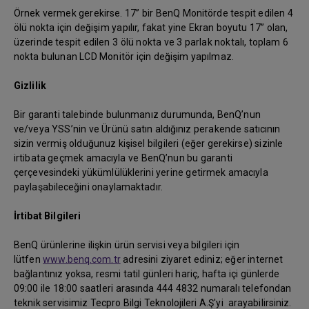
Örnek vermek gerekirse. 17” bir BenQ Monitörde tespit edilen 4
ölü nokta için değişim yapılır, fakat yine Ekran boyutu 17” olan,
üzerinde tespit edilen 3 ölü nokta ve 3 parlak noktalı, toplam 6
nokta bulunan LCD Monitör için değişim yapılmaz.
Gizlilik
Bir garanti talebinde bulunmanız durumunda, BenQ’nun
ve/veya YSS’nin ve Ürünü satın aldığınız perakende satıcının
sizin vermiş olduğunuz kişisel bilgileri (eğer gerekirse) sizinle
irtibata geçmek amacıyla ve BenQ’nun bu garanti
çerçevesindeki yükümlülüklerini yerine getirmek amacıyla
paylaşabileceğini onaylamaktadır.
İrtibat Bilgileri
BenQ ürünlerine ilişkin ürün servisi veya bilgileri için
lütfen
www.benq.com.tr
adresini ziyaret ediniz; eğer internet
bağlantınız yoksa, resmi tatil günleri hariç, hafta içi günlerde
09:00 ile 18:00 saatleri arasında 444 4832 numaralı telefondan
teknik servisimiz Tecpro Bilgi Teknolojileri A.Ş'yi arayabilirsiniz.