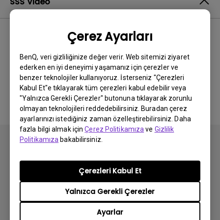
SSS Video
Çerez Ayarları
En Yeni
0 sonuçlar
BenQ, veri gizliliğinize değer verir. Web sitemizi ziyaret
ederken en iyi deneyimi yaşamanız için çerezler ve
benzer teknolojiler kullanıyoruz. İsterseniz "Çerezleri
İlgili video yok
Kabul Et"e tıklayarak tüm çerezleri kabul edebilir veya
"Yalnızca Gerekli Çerezler" butonuna tıklayarak zorunlu
olmayan teknolojileri reddedebilirsiniz. Buradan çerez
ayarlarınızı istediğiniz zaman özelleştirebilirsiniz. Daha
fazla bilgi almak için
Çerez Politikamıza
ve
Gizlilik
Politikamıza
bakabilirsiniz.
Çerezleri Kabul Et
Abone olun
Yalnızca Gerekli Çerezler
Ayarlar