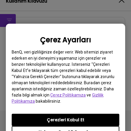
Kullanım Kılavuzu
Kullanıcı El Kitabı
Çerez Ayarları
Regulatory Statements
Güncelleme:
2026/08/07
BenQ, veri gizliliğinize değer verir. Web sitemizi ziyaret
ederken en iyi deneyimi yaşamanız için çerezler ve
Dil:
General
benzer teknolojiler kullanıyoruz. İsterseniz "Çerezleri
Dosya Boyutu:
752.9 KB
Kabul Et"e tıklayarak tüm çerezleri kabul edebilir veya
Sürüm:
"Yalnızca Gerekli Çerezler" butonuna tıklayarak zorunlu
olmayan teknolojileri reddedebilirsiniz. Buradan çerez
Önizleme
ayarlarınızı istediğiniz zaman özelleştirebilirsiniz. Daha
fazla bilgi almak için
Çerez Politikamıza
ve
Gizlilik
Politikamıza
bakabilirsiniz.
Çerezleri Kabul Et