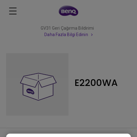
GV31 Geri Çağırma Bildirimi
Daha Fazla Bilgi Edinin
E2200WA