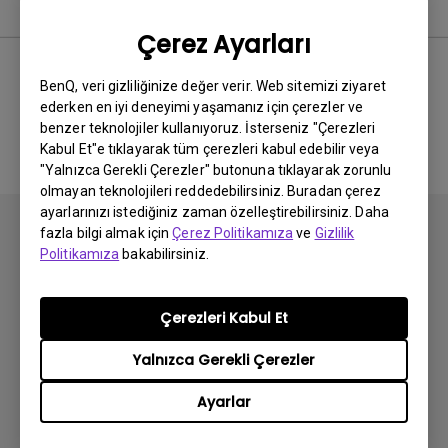
Kullanım Kılavuzu
Çerez Ayarları
BenQ, veri gizliliğinize değer verir. Web sitemizi ziyaret
ederken en iyi deneyimi yaşamanız için çerezler ve
İlgili El Kitabı bulunmuyor
benzer teknolojiler kullanıyoruz. İsterseniz "Çerezleri
Kabul Et"e tıklayarak tüm çerezleri kabul edebilir veya
"Yalnızca Gerekli Çerezler" butonuna tıklayarak zorunlu
olmayan teknolojileri reddedebilirsiniz. Buradan çerez
ayarlarınızı istediğiniz zaman özelleştirebilirsiniz. Daha
fazla bilgi almak için
Çerez Politikamıza
ve
Gizlilik
Politikamıza
bakabilirsiniz.
Abone olun
Çerezleri Kabul Et
Yalnızca Gerekli Çerezler
Ürünler
Ayarlar
Projektör
Çözümler