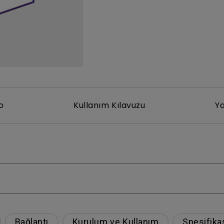
Yükseklik Ayarlı Stand ile
Düşük Giriş Gecikmesi ile
o
Kullanım Kılavuzu
Ya
Bağlantı
Kurulum ve Kullanım
Spesifika