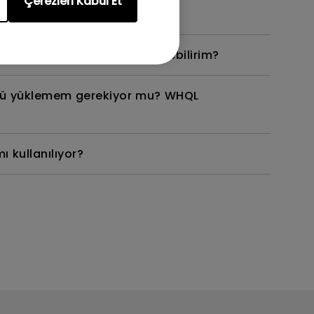
Çerezleri Kabul Et
tırıldığını nasıl kontrol edebilirim?
nü yüklemem gerekiyor mu? WHQL
 kullanılıyor?