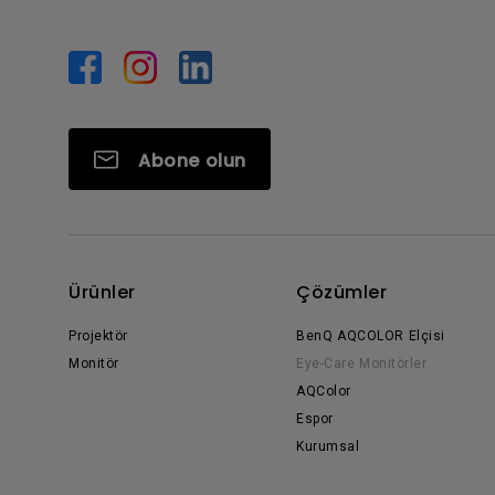
Abone olun
Ürünler
Çözümler
Projektör
BenQ AQCOLOR Elçisi
Monitör
Eye-Care Monitörler
AQColor
Espor
Kurumsal