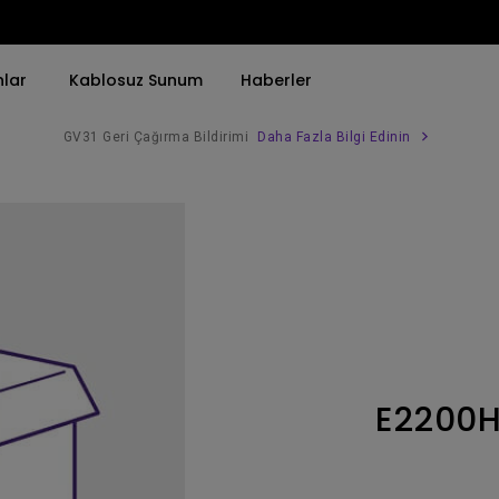
nlar
Kablosuz Sunum
Haberler
GV31 Geri Çağırma Bildirimi
Daha Fazla Bilgi Edinin
Trend Olan Kelimeye Göre
Trend Olan Kelimeye Göre
Kurumsal Projektörü 
4K(3840x2160)
4K UHD (3840×2160)
Simulasyon Projekt
HDR ile
Kısa Atım
SmartEco Projektör
21：9 Ultra geniş
2B, Dikey／Yatay Keystone
Golf Simülatörü
USB-C
LED
Toplantı Odası Pro
E2200
Thunderbolt
Lazer
P3
Android TV ile