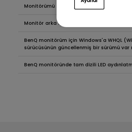
Ayarlar
Monitörümü temizlemenin, dezenfekte etmen
Monitör arka ışığının DC (doğru akım) ile m
BenQ monitörüm için Windows'a WHQL (Wi
sürücüsünün güncellenmiş bir sürümü var 
BenQ monitöründe tam dizili LED aydınlatm