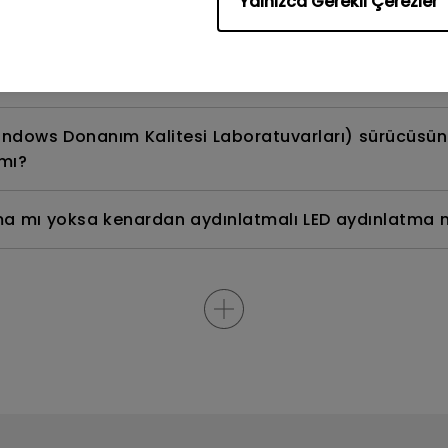
Yalnızca Gerekli Çerezler
in ve sterilize etmenin en iyi yolu nedir?
i yoksa PWM (darbe genişlik modülasyonu) ile mi çalış
ndows Donanım Kalitesi Laboratuvarları) sürücüsü
mı?
a mı yoksa kenardan aydınlatmalı LED aydınlatma mı