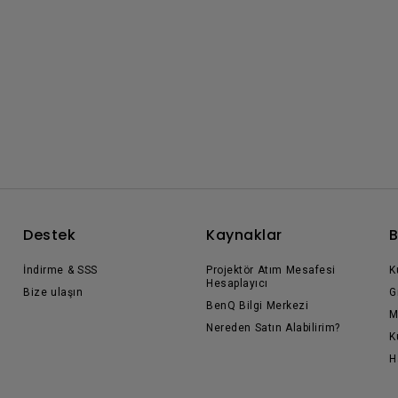
Destek
Kaynaklar
B
İndirme & SSS
Projektör Atım Mesafesi
K
Hesaplayıcı
Bize ulaşın
G
BenQ Bilgi Merkezi
M
Nereden Satın Alabilirim?
K
H