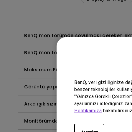
BenQ monitörümde soyulması gereken ekran
BenQ monitörüm neden bir USB-C(Tip C) 
Maksimum ECO sensör algılama aralığı ne
BenQ, veri gizliliğinize d
Görüntü yapışması nedir ve bundan nasıl ka
benzer teknolojiler kullanı
"Yalnızca Gerekli Çerezler
Arka ışık sızıntısı veya arka ışık sızıntısı ne
ayarlarınızı istediğiniz za
Politikamıza
bakabilirsiniz
Monitörümde neden titreme var?