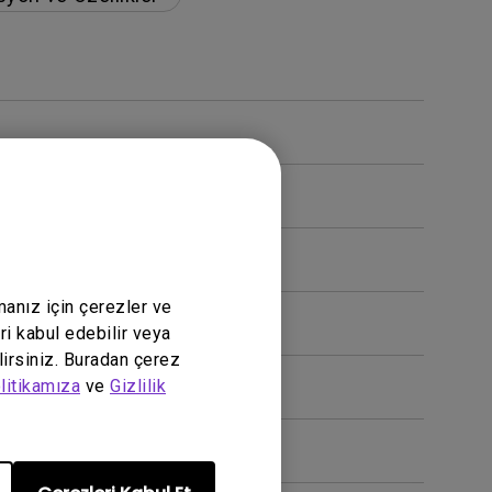
gibi çalışmıyor?
manız için çerezler ve
ri kabul edebilir veya
lirsiniz. Buradan çerez
litikamıza
ve
Gizlilik