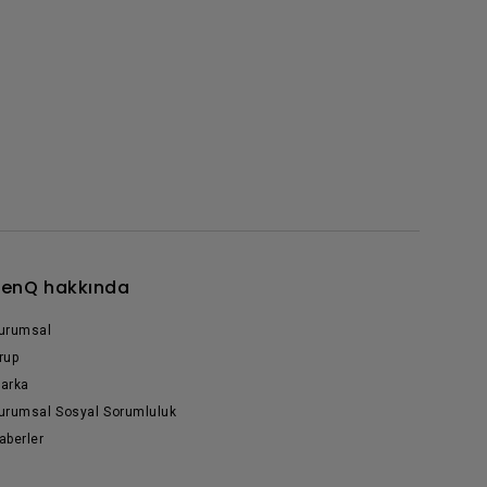
enQ hakkında
urumsal
rup
arka
urumsal Sosyal Sorumluluk
aberler