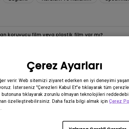
 koruyucu film veya plastik film var mı?
kablosuyla düzgün görüntülenemiyor?
Çerez Ayarları
dir? Monitörümdeki ECO sensörü neden amaçlandığı 
eğer verir. Web sitemizi ziyaret ederken en iyi deneyimi yaşa
çınılır veya ondan nasıl kurtuluruz?
yoruz. İsterseniz "Çerezleri Kabul Et"e tıklayarak tüm çerezle
" butonuna tıklayarak zorunlu olmayan teknolojileri reddedebi
dir?
man özelleştirebilirsiniz. Daha fazla bilgi almak için
Çerez Po
.