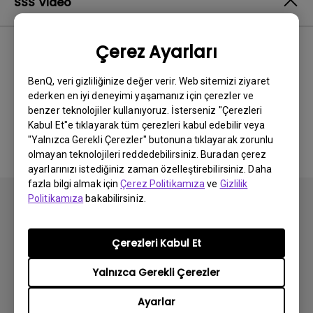
SSS Video
Çerez Ayarları
En Yeni
0 sonuçlar
BenQ, veri gizliliğinize değer verir. Web sitemizi ziyaret
ederken en iyi deneyimi yaşamanız için çerezler ve
benzer teknolojiler kullanıyoruz. İsterseniz "Çerezleri
İlgili video yok
Kabul Et"e tıklayarak tüm çerezleri kabul edebilir veya
"Yalnızca Gerekli Çerezler" butonuna tıklayarak zorunlu
olmayan teknolojileri reddedebilirsiniz. Buradan çerez
ayarlarınızı istediğiniz zaman özelleştirebilirsiniz. Daha
fazla bilgi almak için
Çerez Politikamıza
ve
Gizlilik
Politikamıza
bakabilirsiniz.
Çerezleri Kabul Et
Abone olun
Yalnızca Gerekli Çerezler
Ayarlar