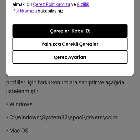
almak için
Çerez Politikamıza
ve
Gizlilik
accuracy.
images.
Politikamıza
bakabilirsiniz.
Sorabileceğiniz sorulardan biri şu olabilir: "ICC
profillerim nerede?" veya "neden monitör profilimi
Çerezleri Kabul Et
açılır listede göremiyorum?" Bu soruların cevabı
Yalnızca Gerekli Çerezler
"ICC profilleri için belirli bir klasör var ve ICC
profillerinizi açılır liste aracılığıyla kullanılabilir hale
Çerez Ayarları
getirmek için buraya yerleştirmeniz gerekiyor." Peki
bu özel klasör nerede? Windows OS ve Mac OS, ICC
profilleri için farklı konumlara sahiptir ve aşağıda
listelenmiştir:
• Windows:
• C:\Windows\System32\spool\drivers\color
• Mac OS: