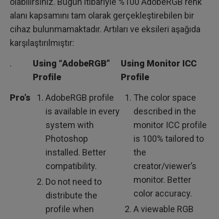
olabilirsiniz. Bugün itibariyle %100 AdobeRGB renk
alanı kapsamını tam olarak gerçekleştirebilen bir
cihaz bulunmamaktadır. Artıları ve eksileri aşağıda
karşılaştırılmıştır:
.
Using “AdobeRGB”
Using Monitor ICC
Profile
Profile
Pro’s
AdobeRGB profile
The color space
is available in every
described in the
system with
monitor ICC profile
Photoshop
is 100% tailored to
installed. Better
the
compatibility.
creator/viewer’s
monitor. Better
Do not need to
color accuracy.
distribute the
profile when
A viewable RGB