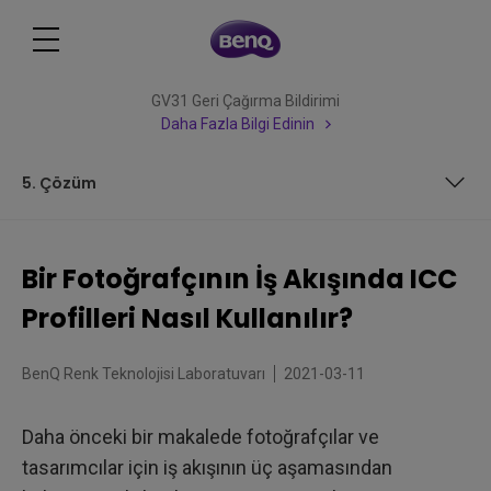
GV31 Geri Çağırma Bildirimi
Daha Fazla Bilgi Edinin
5. Çözüm
1. Yakalama Sırasında Renklerin Korunmasına Yardımcı
Olacak Araçlar
Bir Fotoğrafçının İş Akışında ICC
2. Kalibre Edilmiş Bir Monitörde Fotoğrafları Geliştirme
Profilleri Nasıl Kullanılır?
3. Fotoğraflar Basılmadan Önce Çıktıların Önizlenmesi
BenQ Renk Teknolojisi Laboratuvarı
2021-03-11
4. Fotoğraflarınızı Web için Hazırlama
Daha önceki bir makalede fotoğrafçılar ve
5. Çözüm
tasarımcılar için iş akışının üç aşamasından