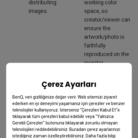
distributing
working color
images.
space, so
creator/viewer can
ensure the
artwork/photo is
faithfully
reproduced on the
monitor.
Con’s
Color space
Monitor ICC profile
Çerez Ayarları
described in the
is not available in
AdobeRGB profile
every system.
BenQ, veri gizliliğinize değer verir. Web sitemizi ziyaret
is generic and may
Less compatibility.
ederken en iyi deneyimi yaşamanız için çerezler ve benzer
not be visualized
teknolojiler kullanıyoruz. İsterseniz "Çerezleri Kabul Et"e
May also need to
tıklayarak tüm çerezleri kabul edebilir veya "Yalnızca
100% by
distribute the
Gerekli Çerezler" butonuna tıklayarak zorunlu olmayan
creator/viewer’s
profile when
teknolojileri reddedebilirsiniz. Buradan çerez ayarlarınızı
monitor. Less color
istediğiniz zaman özelleştirebilirsiniz. Daha fazla bilgi
distributing