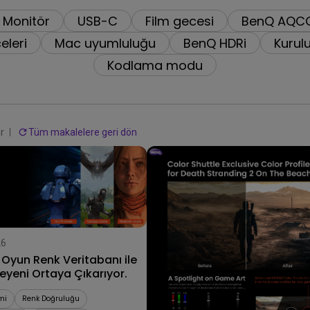
Yükseklik Ayarlı Stand ile
Düşük Giriş Gecikmesi ile
 Monitör
USB-C
Film gecesi
BenQ AQCOL
eleri
Mac uyumluluğu
BenQ HDRi
Kurulu
Kodlama modu
r
Tüm makalelere geri dön
26
Oyun Renk Veritabanı ile
yeni Ortaya Çıkarıyor.
23/06/2026
AAA oyunlarda çarpıcı renk
mi
Renk Doğruluğu
profilleri MOBIUZ Color Shuttl