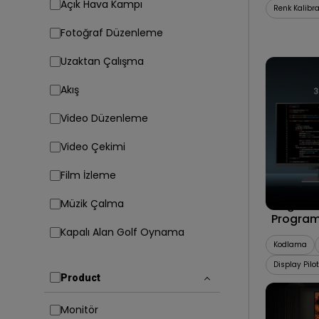
Açık Hava Kampı
Renk Kalibr
Fotoğraf Düzenleme
Uzaktan Çalışma
Akış
Video Düzenleme
Video Çekimi
Film İzleme
08/04/20
Müzik Çalma
Doğru Gö
Programl
Kapalı Alan Golf Oynama
Artırma
Kodlama
Display Pilo
Product
Monitör