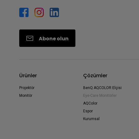
Abone olun
Ürünler
Çözümler
Projektör
BenQ AQCOLOR Elçisi
Monitör
Eye-Care Monitörler
AQColor
Espor
Kurumsal