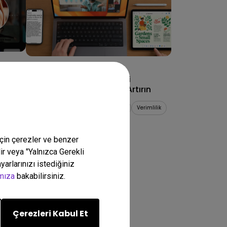
12/11/2025
aat
Apple® Continuity: Harici
oğru
Monitörlerle Üretkenliği Artırın
uz?
Mac uyumluluğu
Display Pilot 2
Verimlilik
için çerezler ve benzer
lir veya "Yalnızca Gerekli
riliyor
arlarınızı istediğiniz
amıza
bakabilirsiniz.
Çerezleri Kabul Et