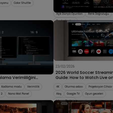
sizinle!
asyonu
Color Shuttle
Color Shuttle
AAA Oyunları
Açık Dünya Oyunları
Renk Doğruluğu
Renk yönetimi
26
23/02/2026
rüntü Oranı ile
2026 World Soccer Streami
ama Verimliliğini
Guide: How to Watch Live o
k
Projector
Kodlama modu
Verimlilik
4K
Oturma odası
Projeksiyon Cihazı
t 2
Nano Mat Panel
Akış
Google TV
Oyun geceleri
İzleme Partisi