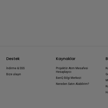
Destek
Kaynaklar
B
İndirme & SSS
Projektör Atım Mesafesi
K
Hesaplayıcı
Bize ulaşın
G
BenQ Bilgi Merkezi
M
Nereden Satın Alabilirim?
K
H