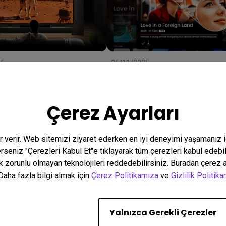
25
26/11/2025
Picture Quality, No Matter
Yayın Platformları 4K HDR V
hting – AI Cinema Mode &
Ediyor, Peki Siz Gerçekten D
 Light Adaption
Renklerle 4K Görüyor Musun
Kontrast
Renk Kalibrasyonu
4K
Akış
HDR
DCI-P3
Netflix
Çerez Ayarları
turma odası
Akış
er verir. Web sitemizi ziyaret ederken en iyi deneyimi yaşamanız 
terseniz "Çerezleri Kabul Et"e tıklayarak tüm çerezleri kabul edebi
155 sonuçtan 9 tanesi göste
k zorunlu olmayan teknolojileri reddedebilirsiniz. Buradan çerez ay
Daha fazla bilgi almak için
Çerez Politikamıza
ve
Gizlilik Politik
Yalnızca Gerekli Çerezler