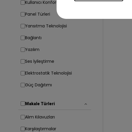
Kullanıcı Konforu
Panel Türleri
Yansıtma Teknolojisi
Bağlantı
Yazılım
Ses İyileştirme
Elektrostatik Teknolojisi
Güç Dağıtımı
Makale Türleri
Alım Kılavuzları
Karşılaştırmalar