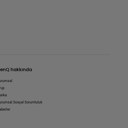
enQ hakkında
urumsal
rup
arka
urumsal Sosyal Sorumluluk
aberler