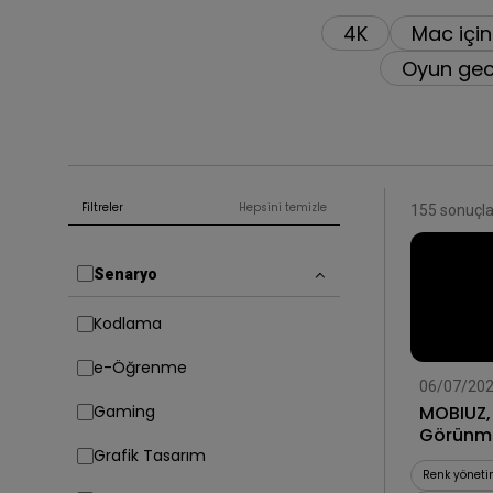
4K
Mac için
Oyun gec
Filtreler
Hepsini temizle
155 sonuçla
Senaryo
Kodlama
e-Öğrenme
06/07/20
MOBIUZ, 
Gaming
Görünme
Grafik Tasarım
Renk yöneti