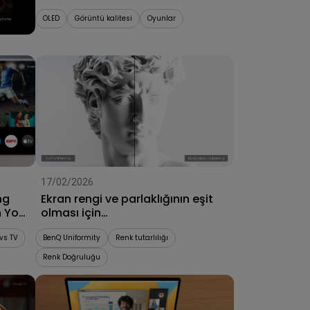
Term Performance
OLED
Görüntü kalitesi
Oyunlar
17/02/2026
ng
Ekran rengi ve parlaklığının eşit
n Your
olması için
homojenliğin(uniformity) önemi
 vs TV
BenQ Uniformity
Renk tutarlılığı
Renk Doğruluğu