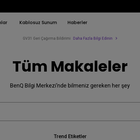
nlar
Kablosuz Sunum
Haberler
GV31 Geri Çağırma Bildirimi
Daha Fazla Bilgi Edinin
Trend Olan Kelimeye Göre
Trend Olan Kelimeye Göre
Kurumsal Projektörü 
Tüm Makaleler
4K(3840x2160)
4K UHD (3840×2160)
Simulasyon Projekt
HDR ile
Kısa Atım
SmartEco Projektör
BenQ Bilgi Merkezi’nde bilmeniz gereken her şey
21：9 Ultra geniş
2B, Dikey／Yatay Keystone
Golf Simülatörü
USB-C
LED
Toplantı Odası Pro
Thunderbolt
Lazer
P3
Android TV ile
Trend Etiketler