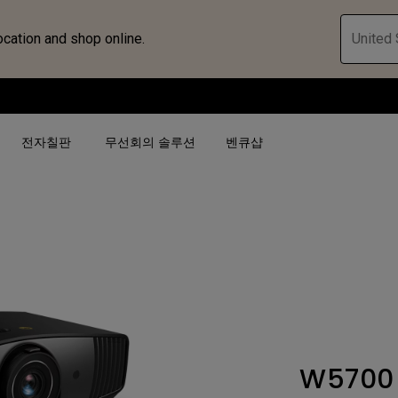
ocation and shop online.
United 
전자칠판
무선회의 솔루션
벤큐샵
검색어 별
검색어 별
비즈니스 프로젝터 보
4K(3840x2160)
4K UHD (3840×2160)
대공간용 프로젝터
USB-C
단초점
전시, 시뮬레이션 프로
HAS 지원
2D 수직／수평 키스톤
회의실용 프로젝터
W5700
터
27"~28"
LED
골프 시뮬레이션 프로