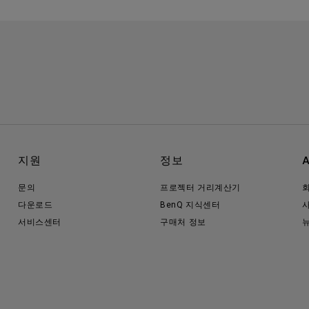
지원
정보
문의
프로젝터 거리계산기
다운로드
BenQ 지식센터
서비스센터
구매처 정보