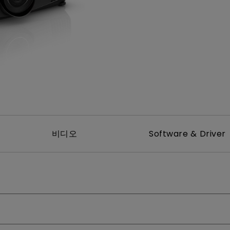
위한 다
165Hz
레이저
P3
안드로이드 TV 지원
2.1 채널 내장 스피커
낮은 인풋렉 지원
비디오
Software & Driver