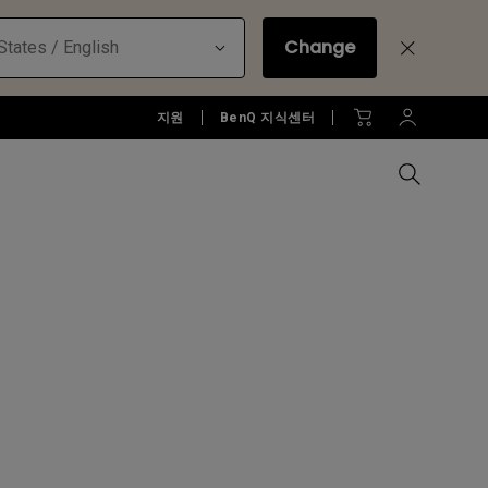
Change
States / English
지원
BenQ 지식센터
모든 모니터 비교하기
B2C 프로젝터 보러가기
모든 조명 비교하기
Education Software
러가기
모니터 악세서리
액세서리
액세서리
Accessories
젝터
모니터 리퍼 제품 보러 가기
당신에게 딱맞는 모니터 조명 알
아보기
소프트웨어
젝터