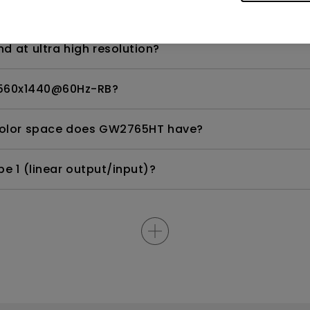
 at ultra high resolution?
 2560x1440@60Hz-RB?
olor space does GW2765HT have?
 1 (linear output/input)?