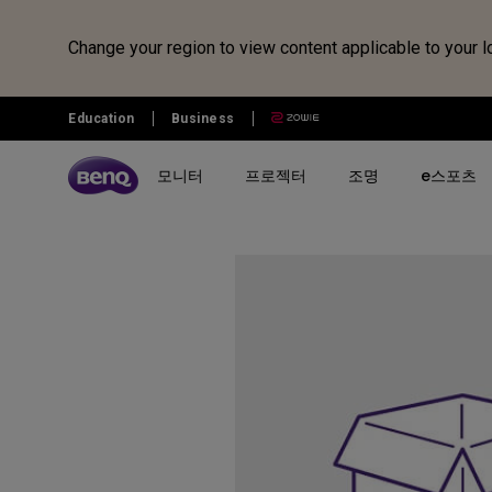
Change your region to view content applicable to your l
Education
Business
모니터
프로젝터
조명
e스포츠
전체 모니터 시리즈 검색하기
B2C 프로젝터 비교하기
전체 조명 시리즈 보러가기
조위 e스포츠
전자칠판 정보 보러가기
벤큐샵
시리즈 별
시리즈 별
시리즈 별
전자칠판
제품 별 구매
리퍼 제품
시나리오 별
사용 시나리오
MOBIUZ 게이밍 시리즈
게이밍 시리즈
모니터 조명
전자칠판
모니터
모니터 리퍼 제품
아이케어 모니터
홈 엔터테인먼트 프로젝터
Creative Pro 전문가용 모니터
홈 시네마 시리즈
스탠드 조명
프로젝터
개발자 모니터
최고의 4K 프로젝터
GW 홈&오피스 시리즈
미니빔 시리즈
어린이용 스탠드 조명
조명
영상전문가 모니터
캐주얼 게임
RD 프로그래밍 시리즈
MA 시리즈 - Mac 전용 모니
최고의 게이밍 프로젝터