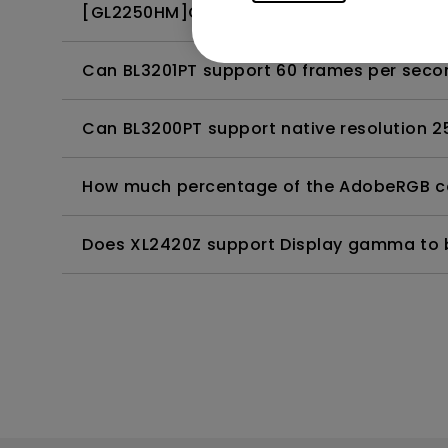
[GL2250HM]Can DVI cable carry audio?
Can BL3201PT support 60 frames per second
Can BL3200PT support native resolution
How much percentage of the AdobeRGB c
Does XL2420Z support Display gamma to be