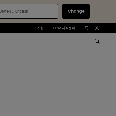
Change
States / English
지원
BenQ 지식센터
모든 모니터 비교하기
B2C 프로젝터 보러가기
모든 조명 비교하기
Education Software
러가기
모니터 악세서리
액세서리
액세서리
Accessories
젝터
모니터 리퍼 제품 보러 가기
당신에게 딱맞는 모니터 조명 알
아보기
소프트웨어
젝터