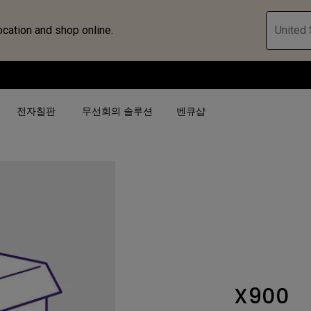
ocation and shop online.
United 
전자칠판
무선회의 솔루션
벤큐샵
검색어 별
검색어 별
비즈니스 프로젝터 보
4K(3840x2160)
4K UHD (3840×2160)
대공간용 프로젝터
USB-C
단초점
전시, 시뮬레이션 프로
HAS 지원
2D 수직／수평 키스톤
회의실용 프로젝터
X900
터
27"~28"
LED
골프 시뮬레이션 프로