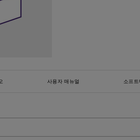
위한 다
165Hz
레이저
P3
안드로이드 TV 지원
2.1 채널 내장 스피커
낮은 인풋렉 지원
오
사용자 매뉴얼
소프트