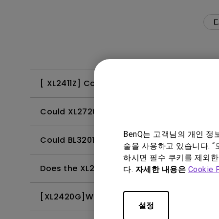
[ XL2411Z] Could the monitor usage hours 
Could XL2720Z WHQL support Win8?
BenQ는 고객님의 개인 
Could BL3201PT monitor hardware support 
술을 사용하고 있습니다. “
하시면 필수 쿠키를 제외한
Does the XL2430T Display Pilot support Eye
다.
자세한 내용은
Cookie 
[XL2420G]Why the GSync mode the S Swit
설정