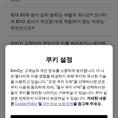
최대 ECO 센서 감지 범위는 어떻게 되나요? 모니터
의 ECO 센서가 의도한 대로 작동하지 않는 이유는
무엇인가요?
이미지 고착이란 무엇이며 이를 방지하거나 제거하
는 방법은 무엇인가요?
쿠키 설정
빛샘현상이란 무엇입니까?
BenQ는 고객님의 개인 정보를 소중하게 생각합니다. 더 나
은 웹사이트 이용 경험을 제공하기 위해 쿠키와 유사한 기술
모니터에 깜박임이 발생하는 이유는 무엇인가요?
을 사용하고 있습니다. “모든 쿠키 수락”을 선택하시면 모든
쿠키 사용에 동의하게 되며, “필수 쿠키 수락”을 선택하시면
필수 쿠키를 제외한 나머지는 거부하실 수 있습니다. 쿠키 설
벤큐 모니터를 청소, 소독 및 살균하는 가장 좋은 방
정은 언제든지 이곳에서 변경하실 수 있습니다.
자세한 내용
법은 무엇인가요?
은
Cookie Policy
및
개인정보 보호정책
을 참고해 주세요.
벤큐 모니터를 사용하려면 Windows에 WHQL