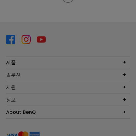
제품
프로젝터
솔루션
모니터
Eye-Care 모니터
지원
조명
BenQ AQCOLOR 기술
문의
정보
e스포츠
다운로드
비즈니스 디스플레이
프로젝터 거리계산기
About BenQ
서비스센터
BenQ 지식센터
회사 소개
구매처 정보
사회적 책임