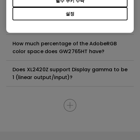
필수 쿠키 수락
설정
Can BL3200PT support native resolution
2560x1440@60Hz-RB?
How much percentage of the AdobeRGB
color space does GW2765HT have?
Does XL2420Z support Display gamma to be
1 (linear output/input)?