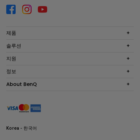
제품
프로젝터
솔루션
모니터
Eye-Care 모니터
지원
조명
BenQ AQCOLOR 기술
문의
정보
e스포츠
다운로드
비즈니스 디스플레이
프로젝터 거리계산기
About BenQ
서비스센터
BenQ 지식센터
회사 소개
구매처 정보
사회적 책임
뉴스
Korea - 한국어