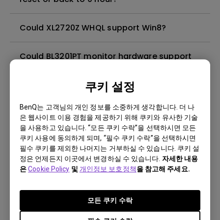
Could XL2720Z WHQL support Win8?
Could BL3201PT monitor hardware support
10bits input?
쿠키 설정
Does the XL2430T Display Pilot support
BenQ는 고객님의 개인 정보를 소중하게 생각합니다. 더 나
Eyefinity function?
은 웹사이트 이용 경험을 제공하기 위해 쿠키와 유사한 기술
을 사용하고 있습니다. “모든 쿠키 수락”을 선택하시면 모든
[XL2420G]Why the GSync mode the S
쿠키 사용에 동의하게 되며, “필수 쿠키 수락”을 선택하시면
필수 쿠키를 제외한 나머지는 거부하실 수 있습니다. 쿠키 설
Switch does not work?
정은 언제든지 이곳에서 변경하실 수 있습니다.
자세한 내용
은
Cookie Policy
및
개인정보 보호정책
을 참고해 주세요.
[GL2250HM]Can DVI cable carry audio?
모든 쿠키 수락
Can BL3201PT support 60 frames per second
at ultra high resolution?