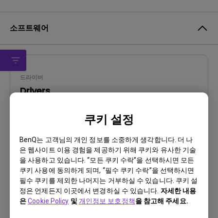
소프트웨어
드라이버
Drivers
OS:
WindowVista|WinXP
쿠키 설정
OS Version:
버전:
0
BenQ는 고객님의 개인 정보를 소중하게 생각합니다. 더 나
업데이트:
2008/11/10
은 웹사이트 이용 경험을 제공하기 위해 쿠키와 유사한 기술
을 사용하고 있습니다. “모든 쿠키 수락”을 선택하시면 모든
파일 크기:
55.6 KB
쿠키 사용에 동의하게 되며, “필수 쿠키 수락”을 선택하시면
필수 쿠키를 제외한 나머지는 거부하실 수 있습니다. 쿠키 설
다운로드
정은 언제든지 이곳에서 변경하실 수 있습니다.
자세한 내용
은
Cookie Policy
및
개인정보 보호정책
을 참고해 주세요.