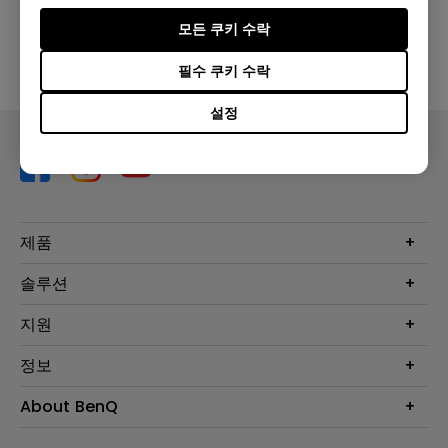
상기 소프트웨어 중 어느 하나를 사용함으로써 귀하는 당사
모든 쿠키 수락
의
최종 사용자 라이선스 계약
(EULA) 약관에 동의하는 것으
필수 쿠키 수락
로 간주됩니다.
설정
제품
프로젝터
솔루션
모니터
Eye-Care 모니터
지원
조명
BenQ AQCOLOR 기술
문의
정보
e스포츠
다운로드
비즈니스 디스플레이
프로젝터 거리계산기
About BenQ
서비스센터
BenQ 지식센터
회사 소개