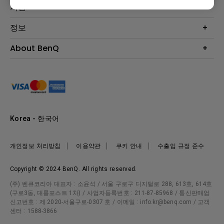
Eye-Care 모니터
지원
조명
BenQ AQCOLOR 기술
문의
정보
e스포츠
다운로드
비즈니스 디스플레이
프로젝터 거리계산기
About BenQ
서비스센터
BenQ 지식센터
회사 소개
구매처 정보
사회적 책임
뉴스
Korea - 한국어
개인정보 처리방침
이용약관
쿠키 안내
수출입 규정 준수
Copyright © 2024 BenQ. All rights reserved.
(주) 벤큐코리아 대표자 : 소윤석 / 서울 구로구 디지털로 288, 613호, 614호
(구로3동, 대륭포스트 1차) / 사업자등록번호 : 211-87-85968 / 통신판매업
신고번호 : 제 2020-서울구로-0307 호 / 이메일 : info.kr@benq.com / 고객
센터 : 1588-3866