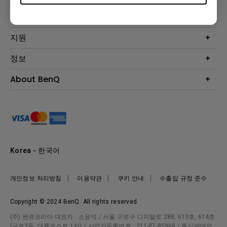
프로젝터
솔루션
모니터
Eye-Care 모니터
지원
조명
BenQ AQCOLOR 기술
문의
정보
e스포츠
다운로드
비즈니스 디스플레이
프로젝터 거리계산기
About BenQ
서비스센터
BenQ 지식센터
회사 소개
구매처 정보
사회적 책임
뉴스
Korea - 한국어
개인정보 처리방침
이용약관
쿠키 안내
수출입 규정 준수
Copyright © 2024 BenQ. All rights reserved.
(주) 벤큐코리아 대표자 : 소윤석 / 서울 구로구 디지털로 288, 613호, 614호
(구로3동, 대륭포스트 1차) / 사업자등록번호 : 211-87-85968 / 통신판매업