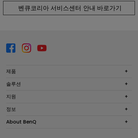
벤큐코리아 서비스센터 안내 바로가기
제품
프로젝터
솔루션
모니터
Eye-Care 모니터
지원
조명
BenQ AQCOLOR 기술
문의
정보
e스포츠
다운로드
비즈니스 디스플레이
프로젝터 거리계산기
About BenQ
서비스센터
BenQ 지식센터
회사 소개
구매처 정보