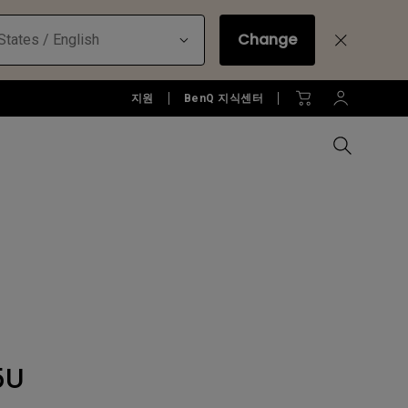
Change
States / English
지원
BenQ 지식센터
모든 모니터 비교하기
B2C 프로젝터 보러가기
모든 조명 비교하기
Education Software
러가기
모니터 악세서리
액세서리
액세서리
Accessories
젝터
모니터 리퍼 제품 보러 가기
당신에게 딱맞는 모니터 조명 알
아보기
소프트웨어
5U
젝터