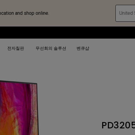
ocation and shop online.
United 
전자칠판
무선회의 솔루션
벤큐샵
검색어 별
검색어 별
비즈니스 프로젝터 보
4K(3840x2160)
4K UHD (3840×2160)
대공간용 프로젝터
USB-C
단초점
전시, 시뮬레이션 프로
HAS 지원
2D 수직／수평 키스톤
회의실용 프로젝터
PD320
터
27"~28"
LED
골프 시뮬레이션 프로