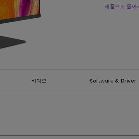
위한 다
165Hz
레이저
제품으로 돌아
P3
안드로이드 TV 지원
2.1 채널 내장 스피커
낮은 인풋렉 지원
비디오
Software & Driver