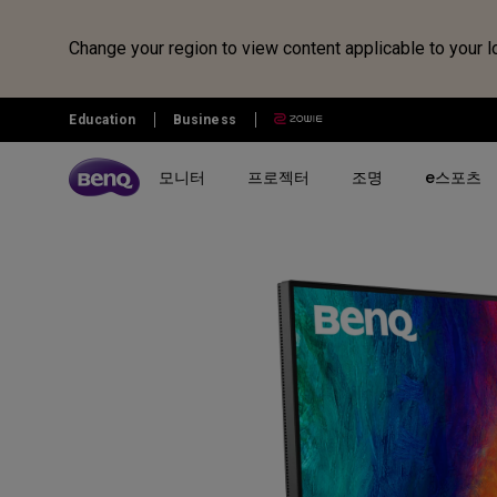
Change your region to view content applicable to your l
Education
Business
모니터
프로젝터
조명
e스포츠
전체 모니터 시리즈 검색하기
B2C 프로젝터 비교하기
전체 조명 시리즈 보러가기
조위 e스포츠
전자칠판 정보 보러가기
벤큐샵
시리즈 별
시리즈 별
시리즈 별
전자칠판
제품 별 구매
리퍼 제품
시나리오 별
사용 시나리오
MOBIUZ 게이밍 시리즈
게이밍 시리즈
모니터 조명
전자칠판
모니터
모니터 리퍼 제품
아이케어 모니터
홈 엔터테인먼트 프로젝터
Creative Pro 전문가용 모니터
홈 시네마 시리즈
스탠드 조명
프로젝터
개발자 모니터
최고의 4K 프로젝터
GW 홈&오피스 시리즈
미니빔 시리즈
어린이용 스탠드 조명
조명
영상전문가 모니터
캐주얼 게임
RD 프로그래밍 시리즈
MA 시리즈 - Mac 전용 모니
최고의 게이밍 프로젝터