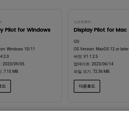
위한 다
165Hz
레이저
P3
안드로이드 TV 지원
어
소프트웨어
2.1 채널 내장 스피커
낮은 인풋렉 지원
ay Pilot for Windows
Display Pilot for Mac
OS:
ion:
Windows 10/11
OS Version:
MacOS 12 or later
4.2.0
버전:
V1.1.2.5
:
2023/09/05
업데이트:
2023/06/14
기:
7.15 MB
파일 크기:
72.36 MB
로드
다운로드