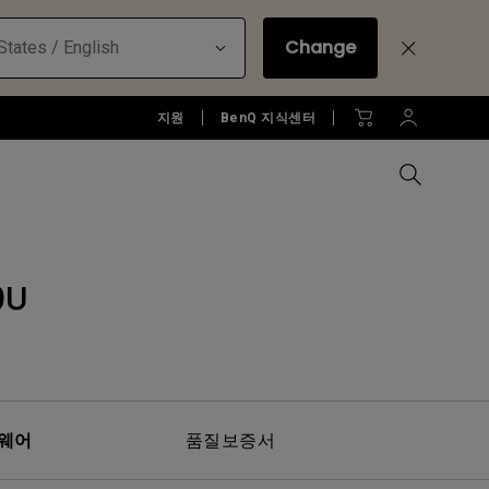
Change
States / English
지원
BenQ 지식센터
0U
모든 모니터 비교하기
B2C 프로젝터 보러가기
모든 조명 비교하기
Education Software
러가기
모니터 악세서리
액세서리
액세서리
Accessories
젝터
모니터 리퍼 제품 보러 가기
당신에게 딱맞는 모니터 조명 알
아보기
소프트웨어
웨어
품질보증서
젝터