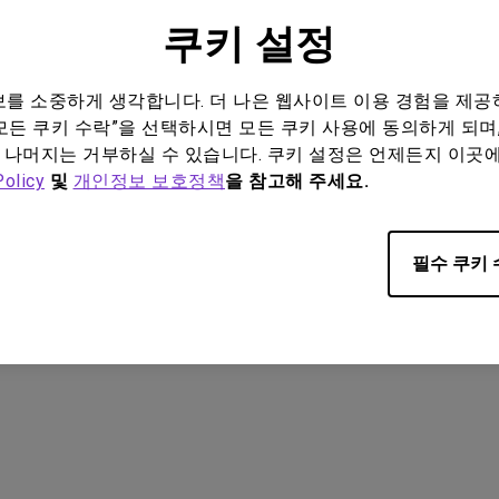
Driver
쿠키 설정
dows
ion:
Windows 7/8/10
정보를 소중하게 생각합니다. 더 나은 웹사이트 이용 경험을 제공
P
모든 쿠키 수락”을 선택하시면 모든 쿠키 사용에 동의하게 되며,
:
2021/03/26
 나머지는 거부하실 수 있습니다. 쿠키 설정은 언제든지 이곳
기:
9.22 KB
Policy
및
개인정보 보호정책
을 참고해 주세요.
로드
필수 쿠키 
웨어 중 어느 하나를 사용함으로써 귀하는 당사의
최종 사용자 라이선스 