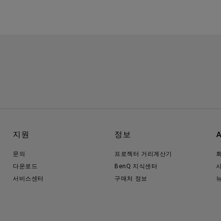
지원
정보
문의
프로젝터 거리계산기
다운로드
BenQ 지식센터
서비스센터
구매처 정보