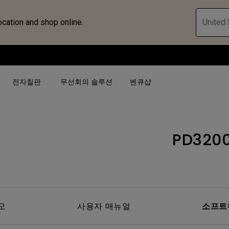
ocation and shop online.
United 
전자칠판
무선회의 솔루션
벤큐샵
PD320
검색어 별
검색어 별
비즈니스 프로젝터 보
4K(3840x2160)
4K UHD (3840×2160)
대공간용 프로젝터
USB-C
단초점
전시, 시뮬레이션 프로
HAS 지원
2D 수직／수평 키스톤
회의실용 프로젝터
오
사용자 매뉴얼
소프트
터
27"~28"
LED
골프 시뮬레이션 프로