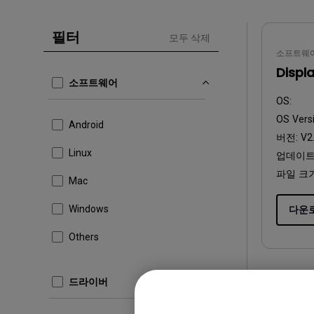
Mac & Macbook 사용자를 
천장 투사 프로젝터
양한 모니터
필터
모두 삭제
소프트웨
Displ
소프트웨어
OS:
OS Vers
Android
버전:
V2.
Linux
업데이트
파일 크
Mac
다운
Windows
Others
드라이버
드라이버