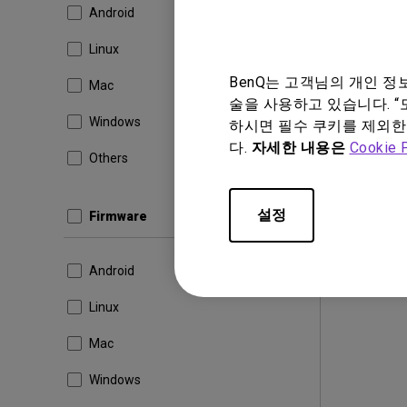
WHQL 
Android
OS:
Win
Linux
OS Vers
BenQ는 고객님의 개인 
Mac
버전:
M
술을 사용하고 있습니다. “
업데이트
Windows
하시면 필수 쿠키를 제외한
파일 크
다.
자세한 내용은
Cookie 
Others
다운
설정
Firmware
상기 소프트
Android
Linux
Mac
Windows