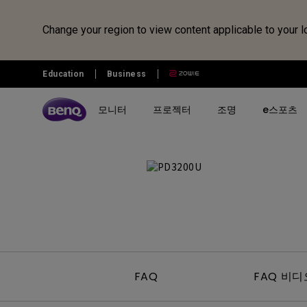
Change your region to view content applicable to your l
Education
Business
모니터
프로젝터
조명
e스포츠
전체 모니터 시리즈 검색하기
B2C 프로젝터 비교하기
전체 조명 시리즈 보러가기
조위 e스포츠
전자칠판 정보 보러가기
벤큐샵
시리즈 별
시리즈 별
시리즈 별
전자칠판
제품 별 구매
리퍼 제품
시나리오 별
사용 시나리오
MOBIUZ 게이밍 시리즈
게이밍 시리즈
모니터 조명
전자칠판
모니터
모니터 리퍼 제품
아이케어 모니터
홈 엔터테인먼트 프로젝터
Creative Pro 전문가용 모니터
홈 시네마 시리즈
스탠드 조명
프로젝터
개발자 모니터
최고의 4K 프로젝터
GW 홈&오피스 시리즈
미니빔 시리즈
어린이용 스탠드 조명
조명
영상전문가 모니터
캐주얼 게임
FAQ
FAQ 비디
RD 프로그래밍 시리즈
MA 시리즈 - Mac 전용 모니
최고의 게이밍 프로젝터