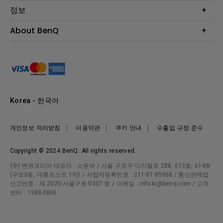
BenQ AQCOLOR 기술
문의
정보
e스포츠
다운로드
비즈니스 디스플레이
프로젝터 거리계산기
About BenQ
서비스센터
BenQ 지식센터
회사 소개
구매처 정보
사회적 책임
뉴스
Korea - 한국어
개인정보 처리방침
이용약관
쿠키 안내
수출입 규정 준수
Copyright © 2024 BenQ. All rights reserved.
(주) 벤큐코리아 대표자 : 소윤석 / 서울 구로구 디지털로 288, 613호, 614호
(구로3동, 대륭포스트 1차) / 사업자등록번호 : 211-87-85968 / 통신판매업
신고번호 : 제 2020-서울구로-0307 호 / 이메일 : info.kr@benq.com / 고객
센터 : 1588-3866