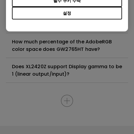
필수 쿠키 수락
설정
Can BL3200PT support native resolution
2560x1440@60Hz-RB?
How much percentage of the AdobeRGB
color space does GW2765HT have?
Does XL2420Z support Display gamma to be
1 (linear output/input)?