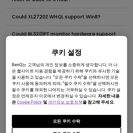
Could XL2720Z WHQL support Win8?
Could BL3201PT monitor hardware support
10bits input?
쿠키 설정
Does the XL2430T Display Pilot support
BenQ는 고객님의 개인 정보를 소중하게 생각합니다. 더 나
Eyefinity function?
은 웹사이트 이용 경험을 제공하기 위해 쿠키와 유사한 기술
을 사용하고 있습니다. “모든 쿠키 수락”을 선택하시면 모든
[XL2420G]Why the GSync mode the S
쿠키 사용에 동의하게 되며, “필수 쿠키 수락”을 선택하시면
필수 쿠키를 제외한 나머지는 거부하실 수 있습니다. 쿠키 설
Switch does not work?
정은 언제든지 이곳에서 변경하실 수 있습니다.
자세한 내용
은
Cookie Policy
및
개인정보 보호정책
을 참고해 주세요.
[GL2250HM]Can DVI cable carry audio?
모든 쿠키 수락
Can BL3201PT support 60 frames per second
at ultra high resolution?