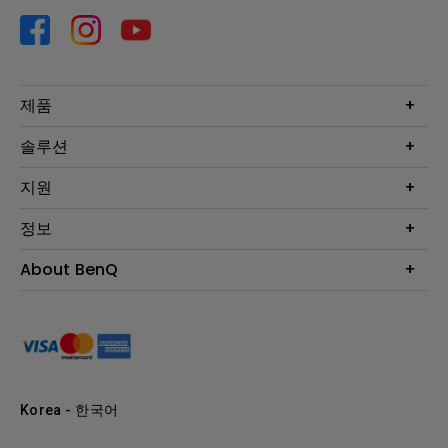
제품
프로젝터
솔루션
모니터
Eye-Care 모니터
지원
조명
BenQ AQCOLOR 기술
문의
정보
e스포츠
다운로드
비즈니스 디스플레이
프로젝터 거리계산기
About BenQ
서비스센터
BenQ 지식센터
회사 소개
구매처 정보
사회적 책임
뉴스
Korea - 한국어