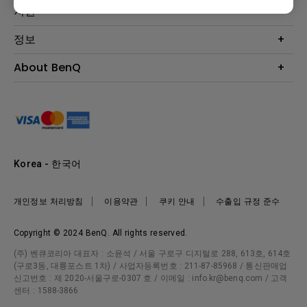
Eye-Care 모니터
지원
조명
BenQ AQCOLOR 기술
문의
정보
e스포츠
다운로드
비즈니스 디스플레이
프로젝터 거리계산기
About BenQ
서비스센터
BenQ 지식센터
회사 소개
구매처 정보
사회적 책임
뉴스
Korea - 한국어
개인정보 처리방침
이용약관
쿠키 안내
수출입 규정 준수
Copyright © 2024 BenQ. All rights reserved.
(주) 벤큐코리아 대표자 : 소윤석 / 서울 구로구 디지털로 288, 613호, 614호
(구로3동, 대륭포스트 1차) / 사업자등록번호 : 211-87-85968 / 통신판매업
신고번호 : 제 2020-서울구로-0307 호 / 이메일 : info.kr@benq.com / 고객
센터 : 1588-3866