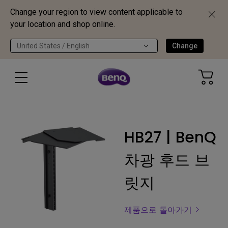
Change your region to view content applicable to
your location and shop online.
United States / English
Change
HB27 | BenQ
차광 후드 브
릿지
제품으로 돌아가기