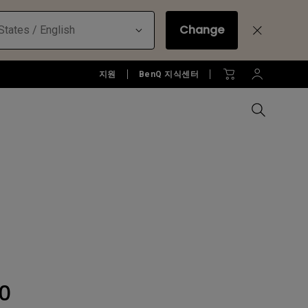
Change
States / English
지원
BenQ 지식센터
모든 모니터 비교하기
B2C 프로젝터 보러가기
모든 조명 비교하기
Education Software
러가기
모니터 악세서리
액세서리
액세서리
Accessories
젝터
모니터 리퍼 제품 보러 가기
당신에게 딱맞는 모니터 조명 알
아보기
소프트웨어
0
젝터