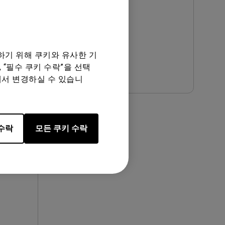
업데이트:
2020/04/13
언어:
Korean
파일 크기:
517.47 KB
버전:
하기 위해 쿠키와 유사한 기
미리 보기
 “필수 쿠키 수락”을 선택
에서 변경하실 수 있습니
수락
모든 쿠키 수락