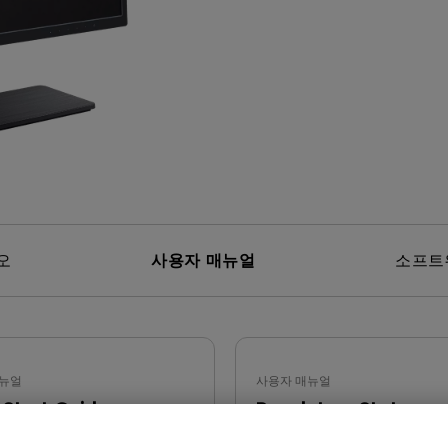
위한 다
165Hz
레이저
P3
안드로이드 TV 지원
2.1 채널 내장 스피커
낮은 인풋렉 지원
오
사용자 매뉴얼
소프트
뉴얼
사용자 매뉴얼
 Start Guide
Regulatory Statemen