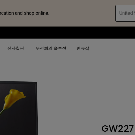
ocation and shop online.
United 
전자칠판
무선회의 솔루션
벤큐샵
검색어 별
검색어 별
비즈니스 프로젝터 보
4K(3840x2160)
4K UHD (3840×2160)
대공간용 프로젝터
USB-C
단초점
전시, 시뮬레이션 프로
HAS 지원
2D 수직／수평 키스톤
회의실용 프로젝터
GW227
터
27"~28"
LED
골프 시뮬레이션 프로