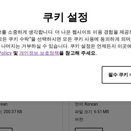
:
2022/12/28
업데이트:
2026/08/07
neral
언어:
General
쿠키 설정
기:
3.21 MB
파일 크기:
752.9 KB
버전:
정보를 소중하게 생각합니다. 더 나은 웹사이트 이용 경험을 제공
 보기
미리 보기
모든 쿠키 수락”을 선택하시면 모든 쿠키 사용에 동의하게 되며,
 나머지는 거부하실 수 있습니다. 쿠키 설정은 언제든지 이곳
Policy
및
개인정보 보호정책
을 참고해 주세요.
필수 쿠키 
뉴얼
사용자 매뉴얼
y Warning and Notice
사용자 메뉴얼
:
2021/01/06
업데이트:
2021/05/03
rean
언어:
Korean
기:
200.37 KB
파일 크기:
6.51 MB
버전: