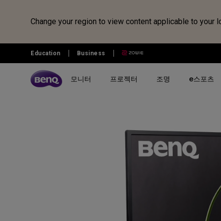
Change your region to view content applicable to your l
Education
Business
모니터
프로젝터
조명
e스포츠
전체 모니터 시리즈 검색하기
B2C 프로젝터 비교하기
전체 조명 시리즈 보러가기
조위 e스포츠
전자칠판 정보 보러가기
벤큐샵
시리즈 별
시리즈 별
시리즈 별
전자칠판
제품 별 구매
리퍼 제품
시나리오 별
사용 시나리오
MOBIUZ 게이밍 시리즈
게이밍 시리즈
모니터 조명
전자칠판
모니터
모니터 리퍼 제품
아이케어 모니터
홈 엔터테인먼트 프로젝터
Creative Pro 전문가용 모니터
홈 시네마 시리즈
스탠드 조명
프로젝터
개발자 모니터
최고의 4K 프로젝터
GW 홈&오피스 시리즈
미니빔 시리즈
어린이용 스탠드 조명
조명
영상전문가 모니터
캐주얼 게임
RD 프로그래밍 시리즈
MA 시리즈 - Mac 전용 모니
최고의 게이밍 프로젝터