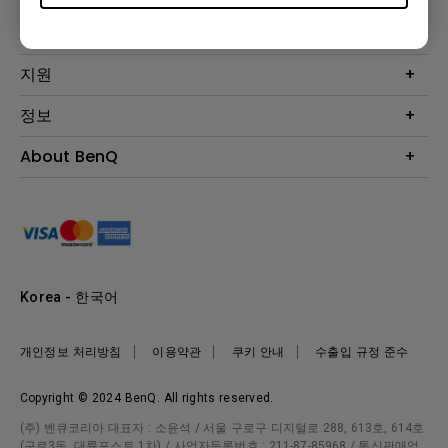
프로젝터
솔루션
모니터
Eye-Care 모니터
지원
조명
BenQ AQCOLOR 기술
문의
정보
e스포츠
다운로드
비즈니스 디스플레이
프로젝터 거리계산기
About BenQ
서비스센터
BenQ 지식센터
회사 소개
구매처 정보
사회적 책임
뉴스
Korea - 한국어
개인정보 처리방침
이용약관
쿠키 안내
수출입 규정 준수
Copyright © 2024 BenQ. All rights reserved.
(주) 벤큐코리아 대표자 : 소윤석 / 서울 구로구 디지털로 288, 613호, 614호
(구로3동, 대륭포스트 1차) / 사업자등록번호 : 211-87-85968 / 통신판매업