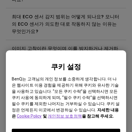
최대 ECO 센서 감지 범위는 어떻게 되나요? 모니터
의 ECO 센서가 의도한 대로 작동하지 않는 이유는
무엇인가요?
이미지 고착이란 무엇이며 이를 방지하거나 제거하
는 방법은 무엇인가요?
쿠키 설정
빛샘현상이란 무엇입니까?
BenQ는 고객님의 개인 정보를 소중하게 생각합니다. 더 나
은 웹사이트 이용 경험을 제공하기 위해 쿠키와 유사한 기술
모니터에 깜박임이 발생하는 이유는 무엇인가요?
을 사용하고 있습니다. “모든 쿠키 수락”을 선택하시면 모든
쿠키 사용에 동의하게 되며, “필수 쿠키 수락”을 선택하시면
필수 쿠키를 제외한 나머지는 거부하실 수 있습니다. 쿠키 설
벤큐 모니터를 청소, 소독 및 살균하는 가장 좋은 방
정은 언제든지 이곳에서 변경하실 수 있습니다.
자세한 내용
법은 무엇인가요?
은
Cookie Policy
및
개인정보 보호정책
을 참고해 주세요.
벤큐 모니터를 사용하려면 Windows에 WHQL