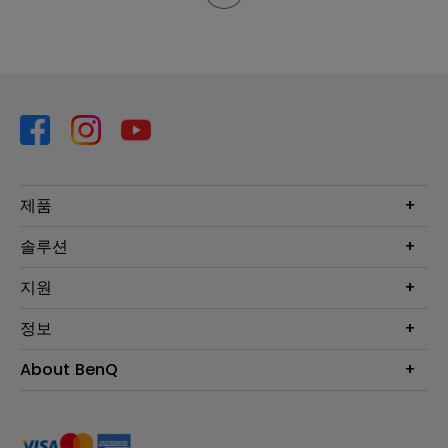
제품
프로젝터
솔루션
모니터
Eye-Care 모니터
지원
조명
BenQ AQCOLOR 기술
문의
정보
e스포츠
다운로드
비즈니스 디스플레이
프로젝터 거리계산기
About BenQ
서비스센터
BenQ 지식센터
회사 소개
구매처 정보
사회적 책임