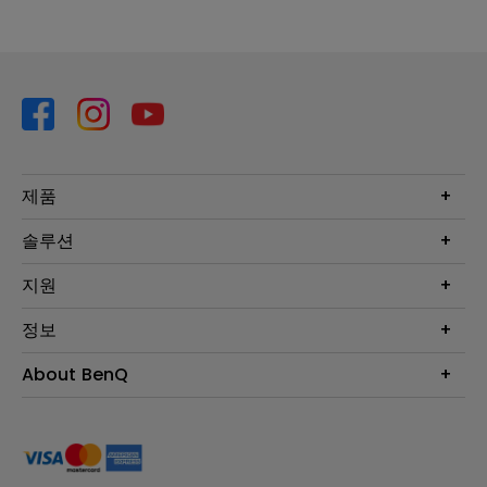
제품
프로젝터
솔루션
모니터
Eye-Care 모니터
지원
조명
BenQ AQCOLOR 기술
문의
정보
e스포츠
다운로드
비즈니스 디스플레이
프로젝터 거리계산기
About BenQ
서비스센터
BenQ 지식센터
회사 소개
구매처 정보
사회적 책임
뉴스