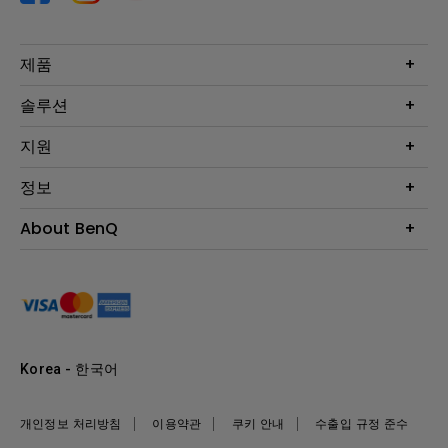
제품
프로젝터
솔루션
모니터
Eye-Care 모니터
지원
조명
BenQ AQCOLOR 기술
문의
정보
e스포츠
다운로드
비즈니스 디스플레이
프로젝터 거리계산기
About BenQ
서비스센터
BenQ 지식센터
회사 소개
구매처 정보
사회적 책임
뉴스
Korea - 한국어
개인정보 처리방침
이용약관
쿠키 안내
수출입 규정 준수