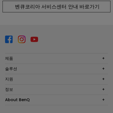
벤큐코리아 서비스센터 안내 바로가기
제품
프로젝터
솔루션
모니터
Eye-Care 모니터
지원
조명
BenQ AQCOLOR 기술
문의
정보
e스포츠
다운로드
비즈니스 디스플레이
프로젝터 거리계산기
About BenQ
서비스센터
BenQ 지식센터
회사 소개
구매처 정보