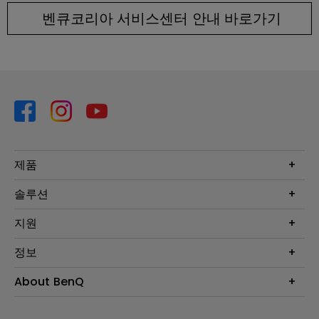
벤큐코리아 서비스센터 안내 바로가기
제품
프로젝터
솔루션
모니터
Eye-Care 모니터
지원
조명
BenQ AQCOLOR 기술
문의
정보
e스포츠
다운로드
비즈니스 디스플레이
프로젝터 거리계산기
About BenQ
서비스센터
BenQ 지식센터
회사 소개
구매처 정보