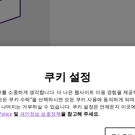
위한 다
165Hz
레이저
P3
안드로이드 TV 지원
2.1 채널 내장 스피커
낮은 인풋렉 지원
쿠키 설정
오
사용자 매뉴얼
소프트
정보를 소중하게 생각합니다. 더 나은 웹사이트 이용 경험을 제공
모든 쿠키 수락”을 선택하시면 모든 쿠키 사용에 동의하게 되며,
 나머지는 거부하실 수 있습니다. 쿠키 설정은 언제든지 이곳
Policy
및
개인정보 보호정책
을 참고해 주세요.
관련 소프트웨어 및 드라이버 없