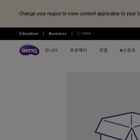
Change your region to view content applicable to your l
Education
Business
모니터
프로젝터
조명
e스포츠
전체 모니터 시리즈 검색하기
B2C 프로젝터 비교하기
전체 조명 시리즈 보러가기
조위 e스포츠
전자칠판 정보 보러가기
벤큐샵
시리즈 별
시리즈 별
시리즈 별
전자칠판
제품 별 구매
리퍼 제품
시나리오 별
사용 시나리오
MOBIUZ 게이밍 시리즈
게이밍 시리즈
모니터 조명
전자칠판
모니터
모니터 리퍼 제품
아이케어 모니터
홈 엔터테인먼트 프로젝터
Creative Pro 전문가용 모니터
홈 시네마 시리즈
스탠드 조명
프로젝터
개발자 모니터
최고의 4K 프로젝터
GW 홈&오피스 시리즈
미니빔 시리즈
어린이용 스탠드 조명
조명
영상전문가 모니터
캐주얼 게임
RD 프로그래밍 시리즈
MA 시리즈 - Mac 전용 모니
최고의 게이밍 프로젝터