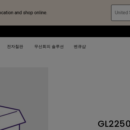
ocation and shop online.
United 
전자칠판
무선회의 솔루션
벤큐샵
검색어 별
검색어 별
비즈니스 프로젝터 보
4K(3840x2160)
4K UHD (3840×2160)
대공간용 프로젝터
USB-C
단초점
전시, 시뮬레이션 프로
HAS 지원
2D 수직／수평 키스톤
회의실용 프로젝터
GL225
터
27"~28"
LED
골프 시뮬레이션 프로