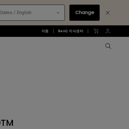
Change
States / English
지원
BenQ 지식센터
모든 모니터 비교하기
B2C 프로젝터 보러가기
모든 조명 비교하기
Education Software
러가기
모니터 악세서리
액세서리
액세서리
Accessories
젝터
모니터 리퍼 제품 보러 가기
당신에게 딱맞는 모니터 조명 알
아보기
소프트웨어
0TM
젝터