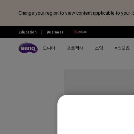
Change your region to view content applicable to your l
Education
Business
모니터
프로젝터
조명
e스포츠
전체 모니터 시리즈 검색하기
B2C 프로젝터 비교하기
전체 조명 시리즈 보러가기
조위 e스포츠
전자칠판 정보 보러가기
벤큐샵
시리즈 별
시리즈 별
시리즈 별
전자칠판
제품 별 구매
리퍼 제품
시나리오 별
사용 시나리오
MOBIUZ 게이밍 시리즈
게이밍 시리즈
모니터 조명
전자칠판
모니터
모니터 리퍼 제품
아이케어 모니터
홈 엔터테인먼트 프로젝터
Creative Pro 전문가용 모니터
홈 시네마 시리즈
스탠드 조명
프로젝터
개발자 모니터
최고의 4K 프로젝터
GW 홈&오피스 시리즈
미니빔 시리즈
어린이용 스탠드 조명
조명
영상전문가 모니터
캐주얼 게임
RD 프로그래밍 시리즈
MA 시리즈 - Mac 전용 모니
최고의 게이밍 프로젝터