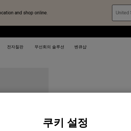
ocation and shop online.
United 
전자칠판
무선회의 솔루션
벤큐샵
검색어 별
검색어 별
비즈니스 프로젝터 보
4K(3840x2160)
4K UHD (3840×2160)
대공간용 프로젝터
USB-C
단초점
전시, 시뮬레이션 프로
HAS 지원
2D 수직／수평 키스톤
회의실용 프로젝터
쿠키 설정
GL223
터
27"~28"
LED
골프 시뮬레이션 프로