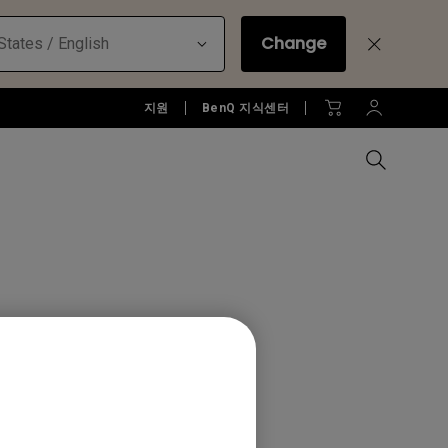
Change
States / English
지원
BenQ 지식센터
모든 모니터 비교하기
B2C 프로젝터 보러가기
모든 조명 비교하기
Education Software
러가기
모니터 악세서리
액세서리
액세서리
Accessories
젝터
모니터 리퍼 제품 보러 가기
당신에게 딱맞는 모니터 조명 알
아보기
소프트웨어
0M
젝터