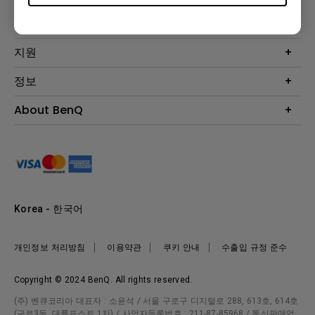
프로젝터
솔루션
모니터
Eye-Care 모니터
지원
조명
BenQ AQCOLOR 기술
문의
정보
e스포츠
다운로드
비즈니스 디스플레이
프로젝터 거리계산기
About BenQ
서비스센터
BenQ 지식센터
회사 소개
구매처 정보
사회적 책임
뉴스
Korea - 한국어
개인정보 처리방침
이용약관
쿠키 안내
수출입 규정 준수
Copyright © 2024 BenQ. All rights reserved.
(주) 벤큐코리아 대표자 : 소윤석 / 서울 구로구 디지털로 288, 613호, 614호
(구로3동, 대륭포스트 1차) / 사업자등록번호 : 211-87-85968 / 통신판매업