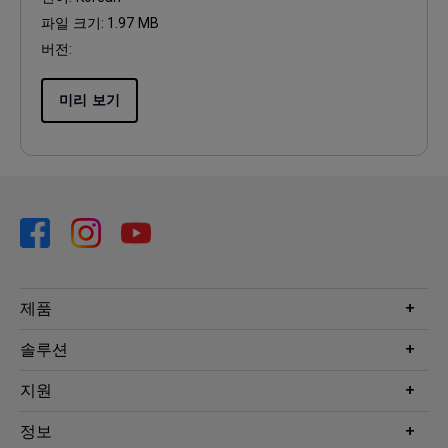
파일 크기:
1.97 MB
버전:
미리 보기
제품
프로젝터
솔루션
모니터
Eye-Care 모니터
지원
조명
BenQ AQCOLOR 기술
문의
정보
e스포츠