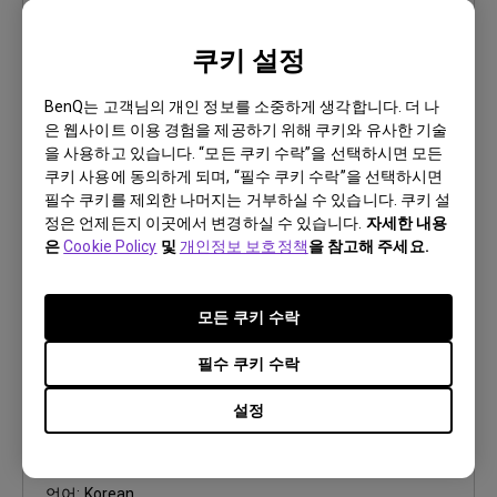
사용자 매뉴얼
쿠키 설정
Safety Warning and Notice
BenQ는 고객님의 개인 정보를 소중하게 생각합니다. 더 나
업데이트:
2021/01/06
은 웹사이트 이용 경험을 제공하기 위해 쿠키와 유사한 기술
언어:
Korean
을 사용하고 있습니다. “모든 쿠키 수락”을 선택하시면 모든
파일 크기:
200.37 KB
쿠키 사용에 동의하게 되며, “필수 쿠키 수락”을 선택하시면
버전:
필수 쿠키를 제외한 나머지는 거부하실 수 있습니다. 쿠키 설
정은 언제든지 이곳에서 변경하실 수 있습니다.
자세한 내용
은
Cookie Policy
및
개인정보 보호정책
을 참고해 주세요.
미리 보기
모든 쿠키 수락
필수 쿠키 수락
사용자 매뉴얼
설정
사용자 메뉴얼
업데이트:
2009/10/14
언어:
Korean